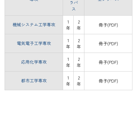
ラバ
ス
1
2
機械システム工学専攻
冊子(PDF)
年
年
1
2
電気電子工学専攻
冊子(PDF)
年
年
1
2
応用化学専攻
冊子(PDF)
年
年
1
2
都市工学専攻
冊子(PDF)
年
年