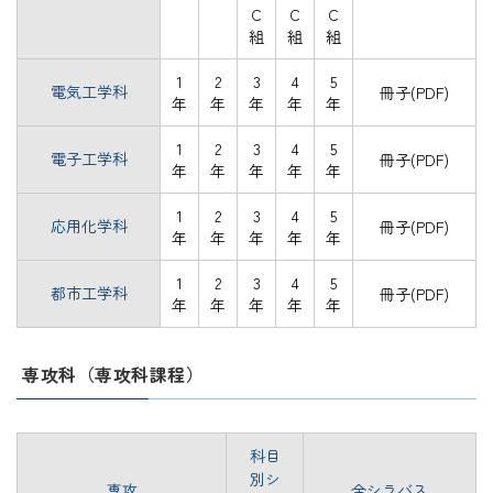
C
C
C
組
組
組
1
2
3
4
5
電気工学科
冊子(PDF)
年
年
年
年
年
1
2
3
4
5
電子工学科
冊子(PDF)
年
年
年
年
年
1
2
3
4
5
応用化学科
冊子(PDF)
年
年
年
年
年
1
2
3
4
5
都市工学科
冊子(PDF)
年
年
年
年
年
専攻科（専攻科課程）
科目
別シ
専攻
全シラバス