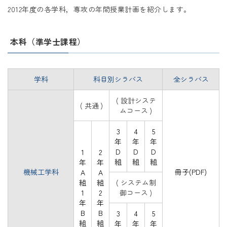
2012年度の各学科，専攻の年間授業計画を紹介します。
本科（準学士課程）
学科
科目別シラバス
全シラバス
( 設計システ
( 共通 )
ムコース )
3
4
5
年
年
年
D
D
D
1
2
組
組
組
年
年
機械工学科
冊子(PDF)
A
A
組
組
( システム制
1
2
御コース )
年
年
B
B
3
4
5
組
組
年
年
年