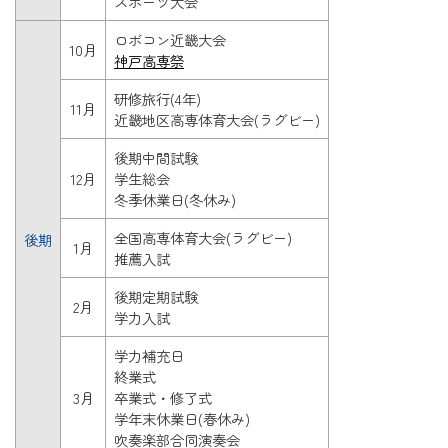
スポーツ大会
ロボコン近畿大会
10月
神戸高専祭
研修旅行(4年)
11月
近畿地区高専体育大会(ラグビー)
後期中間試験
12月
学生総会
冬季休業日(冬休み)
全国高専体育大会(ラグビー)
後期
1月
推薦入試
後期定期試験
2月
学力入試
学力補充日
終業式
3月
卒業式・修了式
学年末休業日(春休み)
吹奏楽部合同演奏会