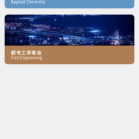
Applied Chemistry
都市工学専攻
Civil Engineering