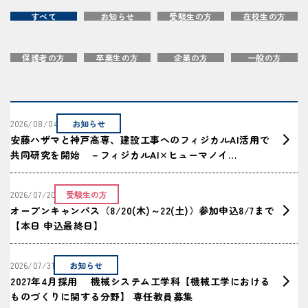
すべて
お知らせ
受験生の方
在校生の方
保護者の方
卒業生の方
企業の方
一般の方
2026/08/04
お知らせ
安藤ハザマと神戸高専、建設工事へのフィジカルAI活用で
共同研究を開始 －フィジカルAI×ヒューマノイ…
2026/07/20
受験生の方
オープンキャンパス（8/20(木)～22(土)）参加申込8/7まで
【本日 申込最終日】
2026/07/31
お知らせ
2027年4月採用 機械システム工学科【機械工学における
ものづくりに関する分野】 専任教員募集