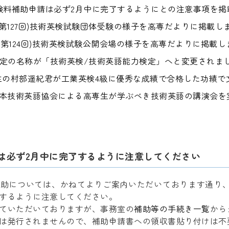
験料補助申請は必ず2月中に完了するようにとの注意事項を掲
季(第127回)技術英検試験団体受験の様子を高専だよりに掲載し
季(第124回)技術英検試験公開会場の様子を高専だよりに掲載
り検定の名称が「技術英検/技術英語能力検定」へと変更されまし
生の村部遥紀君が工業英検4級に優秀な成績で合格した功績で
本技術英語協会による高専生が学ぶべき技術英語の講演会を
は必ず2月中に完了するように注意してください
助については、かねてよりご案内いただいております通り、
するように注意してください。
ていただいておりますが、事務室の
補助等の手続き一覧
から
は発行されませんので、補助申請書への領収書貼り付けは不