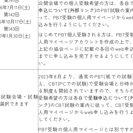
第141回
公開会場での個人受験希望の方は、各自
26年7月11日(土)
申込について(外部リンク)
のPBT試験の案
第142回
って、PBT受験の個人用マイページからwe
26年10月17日(土)
込みを行うようにしてください。
第143回
はじめてPBT個人受験される方は、PBT受
27年1月30日(土)
人用マイページアカウントを作成の上で
上記の協会ページに記載の各回のweb申
までに申し込みを完了させるようにして
い。
2023年8月より、通常のPBT(紙での試験
え、CBT(PCでの試験)で受験会場と日時
る制度も開始されていますので、そちら
で試験会場・試験
受験希望の方は各自で
受験申込について(
選択できます
ンク)
のCBT試験の案内に従って、CBT受
人用マイページからweb申し込みを行う
してください。
PBT受験の個人用マイページとは別です