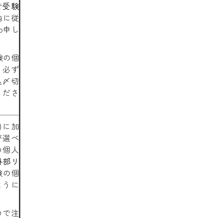
で
受験
内に従
b申し
験の個
、必ず
込〆切
くださ
)に加
が選べ
の個人
外部リ
験の個
ように
ので注