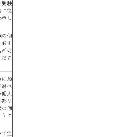
で
受験
内に従
b申し
験の個
、必ず
込〆切
くださ
)に加
が選べ
の個人
外部リ
験の個
ように
ので注