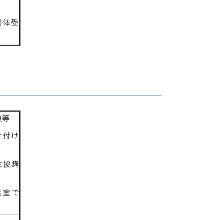
団体受
項等
け付け
校生協購
義室で