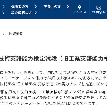
保護者の方
卒業生の方
アクセス
お問合せ
教育関係の方
技術英語
技術英語能力検定試験（旧工業英語能力
にふさわしい高専として、国際社会で活躍できる人材を育成
コミュニケーション能力は必須の基礎スキルであるため、専
技術英検(旧工業英検)受験を通じた実力アップを推進してい
英語を鍛える
技術英検(旧工業英検)(外部リンク)
の兵庫県で唯
校生に英語で研究内容を紹介するなどの国際交流を通しての
)教育とのシナジーを活かした効果が現れはじめています。