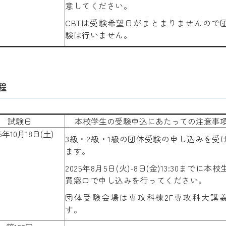
意してください。
CBTは受験希望日がまとまりませんので
験は行いません。
程
試験日
本校学生の受験申込にあたっての注意事
25年10月18日(土)
3級・2級・1級の団体受験の申し込みを受
ます。
2025年8月5日(火)-8日(金)13:30までに本
買窓口で申し込みを行ってください。
団体受験会場は専攻科棟2F専攻科大講
す。