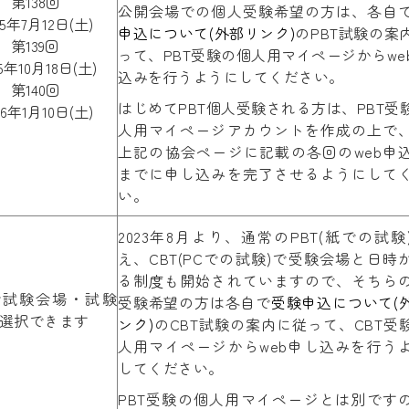
第138回
公開会場での個人受験希望の方は、各自
25年7月12日(土)
申込について(外部リンク)
のPBT試験の案
第139回
って、PBT受験の個人用マイページからwe
25年10月18日(土)
込みを行うようにしてください。
第140回
はじめてPBT個人受験される方は、PBT受
26年1月10日(土)
人用マイページアカウントを作成の上で
上記の協会ページに記載の各回のweb申
までに申し込みを完了させるようにして
い。
2023年8月より、通常のPBT(紙での試験
え、CBT(PCでの試験)で受験会場と日時
る制度も開始されていますので、そちら
で試験会場・試験
受験希望の方は各自で
受験申込について(
選択できます
ンク)
のCBT試験の案内に従って、CBT受
人用マイページからweb申し込みを行う
してください。
PBT受験の個人用マイページとは別です