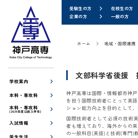
受験生の方
在校生の方
企業の方
一般の方
ホーム
地域・国際連携
文部科学省後援 
学校案内
神戸高専は国際・情報都市神戸
本科・専攻科
を担う国際技術者にとって英語
本科・専攻科
ション能力向上を目的として、
(2025年度以前入学生)
国際技術者として必須の技術
入試情報
者も増えており、海外からの来
の一般科目(英語)と技術(専門
学生生活