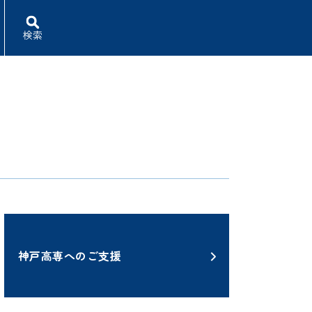
検索
神戸高専へのご支援
ふるさと納税で 神戸高専・神戸市外大を応