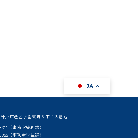
援しよう！
JA
 兵庫県神戸市西区学園東町８丁目３番地
95-3311（事務室総務課）
95-3322（事務室学生課）