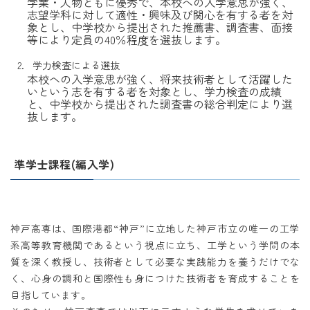
学業・人物ともに優秀で、本校への入学意思が強く、
志望学科に対して適性・興味及び関心を有する者を対
象とし、中学校から提出された推薦書、調査書、面接
等により定員の40％程度を選抜します。
学力検査による選抜
本校への入学意思が強く、将来技術者として活躍した
いという志を有する者を対象とし、学力検査の成績
と、中学校から提出された調査書の総合判定により選
抜します。
準学士課程(編入学)
神戸高専は、国際港都“神戸”に立地した神戸市立の唯一の工学
系高等教育機関であるという視点に立ち、工学という学問の本
質を深く教授し、技術者として必要な実践能力を養うだけでな
く、心身の調和と国際性も身につけた技術者を育成することを
目指しています。