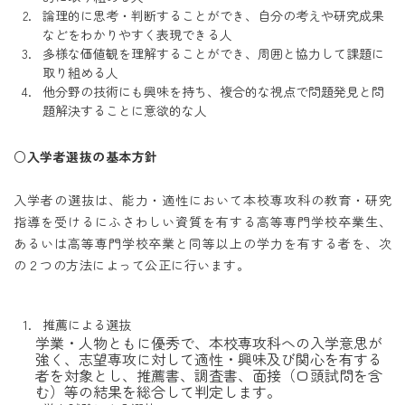
論理的に思考・判断することができ、自分の考えや研究成果
などをわかりやすく表現できる人
多様な価値観を理解することができ、周囲と協力して課題に
取り組める人
他分野の技術にも興味を持ち、複合的な視点で問題発見と問
題解決することに意欲的な人
○入学者選抜の基本方針
入学者の選抜は、能力・適性において本校専攻科の教育・研究
指導を受けるにふさわしい資質を有する高等専門学校卒業生、
あるいは高等専門学校卒業と同等以上の学力を有する者を、次
の２つの方法によって公正に行います。
推薦による選抜
学業・人物ともに優秀で、本校専攻科への入学意思が
強く、志望専攻に対して適性・興味及び関心を有する
者を対象とし、推薦書、調査書、面接（口頭試問を含
む）等の結果を総合して判定します。