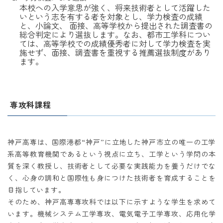
本校への入学意思が強く、将来技術者として活躍した
いという志を有する者を対象とし、学力検査の成績
と、小論文、 面接、高等学校から提出された調査書の
総合判定により選抜します。なお、都市工学科につい
ては、高等学校での成績優秀者に対して学力検査を実
施せず、面接、調査書を重視する推薦選抜制度があり
ます。
専攻科課程
神戸高専は、国際港都“神戸”に立地した神戸市立の唯一の工学
系高等教育機関であるという視点に立ち、工学という学問の本
質を深く教授し、技術者として必要な実践能力を養うだけでな
く、心身の調和と国際性も身につけた技術者を育成することを
目指しています。
そのため、神戸高専専攻科では以下に示すような学生を求めて
います。機械システム工学専攻、電気電子工学専攻、応用化学