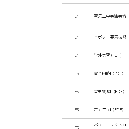
E4
電気工学実験実習
(
E4
ロボット要素技術
(
E4
学外実習
(
PDF
)
E5
電子回路II
(
PDF
)
E5
電気機器III
(
PDF
)
E5
電力工学II
(
PDF
)
パワーエレクトロ
E5