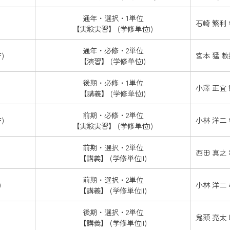
通年・選択・1単位
石崎 繁利
【実験実習】 (学修単位I)
通年・必修・2単位
F
)
宮本 猛 教
【演習】 (学修単位I)
後期・必修・1単位
小澤 正宜
【講義】 (学修単位I)
前期・必修・2単位
F
)
小林 洋二 
【実験実習】 (学修単位I)
前期・選択・2単位
西田 真之
【講義】 (学修単位II)
前期・選択・2単位
)
小林 洋二
【講義】 (学修単位II)
後期・選択・2単位
鬼頭 亮太
【講義】 (学修単位II)