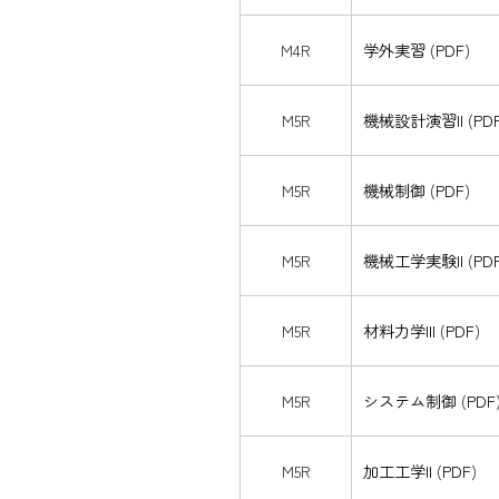
M4R
学外実習
(
PDF
)
M5R
機械設計演習II
(
PD
M5R
機械制御
(
PDF
)
M5R
機械工学実験II
(
PD
M5R
材料力学III
(
PDF
)
M5R
システム制御
(
PDF
M5R
加工工学II
(
PDF
)