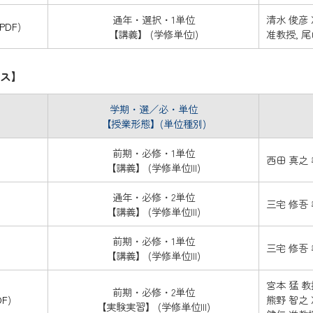
通年・選択・1単位
清水 俊彦 
PDF
)
【講義】 (学修単位I)
准教授, 尾
ス】
学期・選／必・単位
【授業形態】(単位種別)
前期・必修・1単位
西田 真之
【講義】 (学修単位III)
通年・必修・2単位
三宅 修吾
【講義】 (学修単位III)
前期・必修・1単位
三宅 修吾
【講義】 (学修単位III)
宮本 猛 教
前期・必修・2単位
DF
)
熊野 智之 
【実験実習】 (学修単位III)