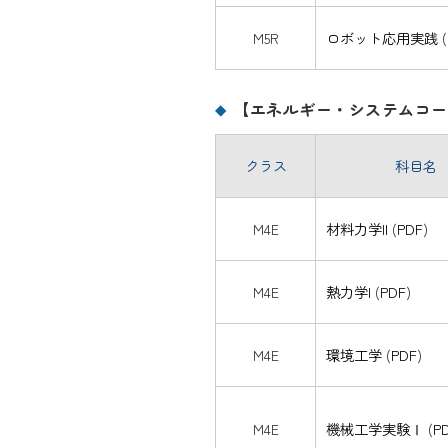
M5R
ロボット応用実践
(
【エネルギー・システムコー
クラス
科目名
M4E
材料力学II
(
PDF
)
M4E
熱力学I
(
PDF
)
M4E
環境工学
(
PDF
)
M4E
機械工学実験Ⅰ
(
P