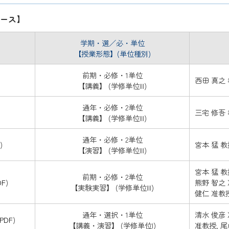
ース】
学期・選／必・単位
【授業形態】(単位種別)
前期・必修・1単位
西田 真之
【講義】 (学修単位III)
通年・必修・2単位
三宅 修吾
【講義】 (学修単位III)
通年・必修・2単位
)
宮本 猛 教
【演習】 (学修単位III)
宮本 猛 教
前期・必修・2単位
DF
)
熊野 智之 
【実験実習】 (学修単位III)
健仁 准教
通年・選択・1単位
清水 俊彦 
PDF
)
【講義・演習】 (学修単位I)
准教授, 尾