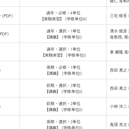
健仁 准教
通年・必修・4単位
ン
(
PDF
)
三宅 修吾 
【実験実習】 (学修単位III)
通年・選択・1単位
清水 俊彦 
PDF
)
【講義】 (学修単位I)
准教授, 尾
通年・選択・1単位
東 義隆 
【実験実習】 (学修単位I)
後期・必修・1単位
)
西田 真之
【講義】 (学修単位I)
前期・選択・2単位
西田 真之
【講義】 (学修単位II)
前期・選択・2単位
)
小林 洋二
【講義】 (学修単位II)
後期・選択・2単位
鬼頭 亮太
【講義】 (学修単位II)