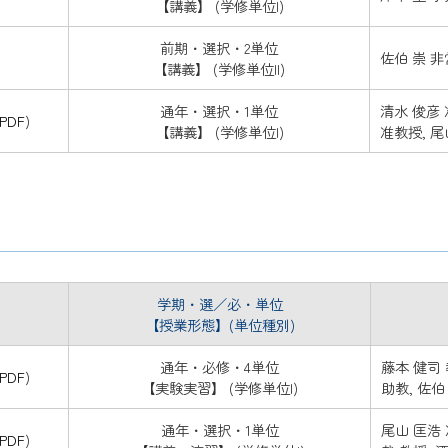
【講義】 (学修単位I)
前期・選択・2単位
佐伯 崇 
【講義】 (学修単位II)
通年・選択・1単位
清水 俊彦 
PDF
)
【講義】 (学修単位I)
准教授, 尾
学期・選／必・単位
【授業形態】(単位種別)
通年・必修・4単位
藤本 健司 
PDF
)
【実験実習】 (学修単位I)
助教, 佐伯
通年・選択・1単位
尾山 匡浩 
PDF
)