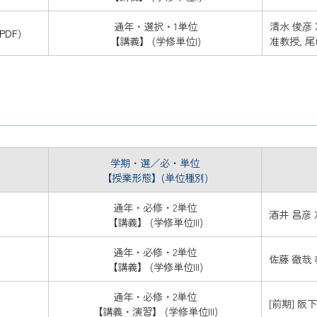
通年・選択・1単位
清水 俊彦 
PDF
)
【講義】 (学修単位I)
准教授, 尾
学期・選／必・単位
【授業形態】(単位種別)
通年・必修・2単位
酒井 昌彦
【講義】 (学修単位III)
通年・必修・2単位
佐藤 徹哉
【講義】 (学修単位III)
通年・必修・2単位
[前期] 阪
【講義・演習】 (学修単位III)