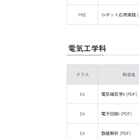
M5E
ロボット応用実践
(
電気工学科
クラス
科目名
E4
電気磁気学II
(
PDF
)
E4
電子回路I
(
PDF
)
E4
数値解析
(
PDF
)