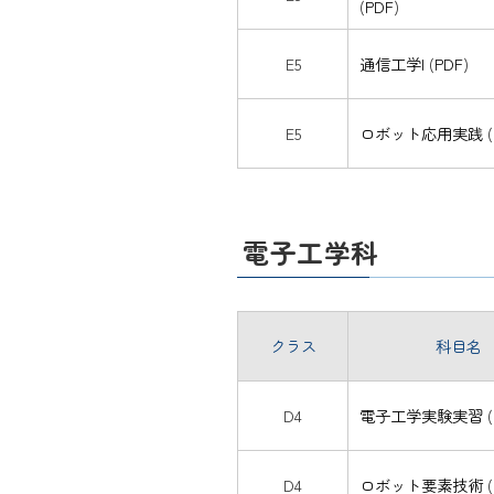
(
PDF
)
E5
通信工学I
(
PDF
)
E5
ロボット応用実践
(
電子工学科
クラス
科目名
D4
電子工学実験実習
(
D4
ロボット要素技術
(