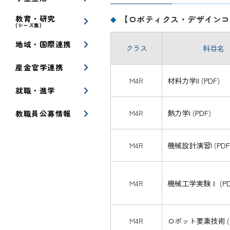
教育・研究
【ロボティクス・デザインコ
(シーズ集)
地域・国際連携
クラス
科目名
産金官学連携
M4R
材料力学II
(
PDF
)
就職・進学
M4R
熱力学I
(
PDF
)
教職員公募情報
M4R
機械設計演習I
(
PDF
M4R
機械工学実験Ⅰ
(
P
M4R
ロボット要素技術
(