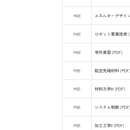
M4E
エネルギーデザイ
M4E
ロボット要素技術
(
M4E
学外実習
(
PDF
)
M5E
航空先端材料
(
PDF
M5E
材料力学III
(
PDF
)
M5E
システム制御
(
PDF
M5E
加工工学II
(
PDF
)