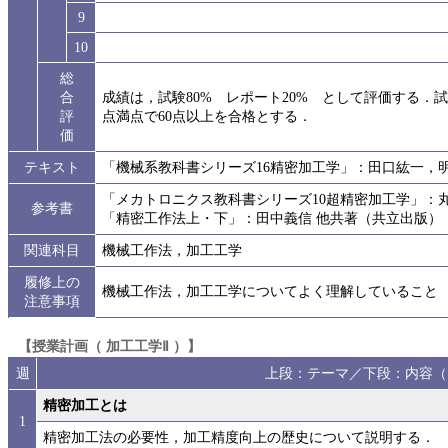
9
10
総
合
成績は，試験80% レポート20% として評価する．
評
点満点で60点以上を合格とする．
価
テキスト
「機械系教科書シリーズ16精密加工学」：田口紘一，
「メカトロニクス教科書シリーズ10超精密加工学」：
参考書
「精密工作法上・下」：田中義信 他共著（共立出版）
関連科目
機械工作法，加工工学
履修上の
機械工作法，加工工学についてよく理解していること
注意事項
【授業計画（ 加工工学Ⅱ ）】
週
上段：テーマ／下段：内容（
精密加工とは
1
精密加工法の必要性，加工精度向上の歴史について説明する．