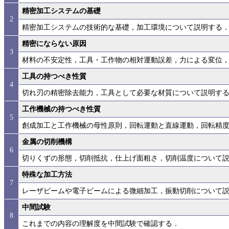
精密加工システムの基礎
2
精密加工システムの技術的な基礎，加工環境について説明する
精密にならない原因
3
材料の不安定性，工具・工作物の相対運動誤差，力による変位
工具の持つべき性質
4
切れ刃の精密除去能力，工具として必要な材質について説明す
工作機械の持つべき性質
5
創成加工と工作機械の母性原則，回転運動と直線運動，回転精
金属の切削機構
6
切りくずの形態，切削抵抗，仕上げ面粗さ，切削温度について
特殊な加工方法
7
レーザビームや電子ビームによる微細加工，振動切削について
中間試験
8
これまでの内容の理解度を中間試験で確認する．