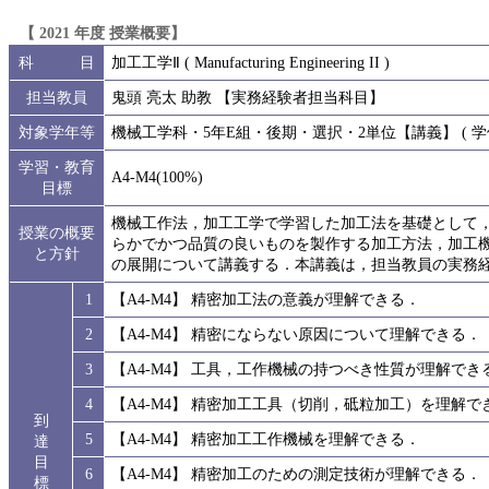
【 2021 年度 授業概要】
科 目
加工工学Ⅱ ( Manufacturing Engineering II )
担当教員
鬼頭 亮太 助教 【実務経験者担当科目】
対象学年等
機械工学科・5年E組・後期・選択・2単位【講義】 ( 学修
学習・教育
A4-M4(100%)
目標
機械工作法，加工工学で学習した加工法を基礎として
授業の概要
らかでかつ品質の良いものを製作する加工方法，加工
と方針
の展開について講義する．本講義は，担当教員の実務
1
【A4-M4】 精密加工法の意義が理解できる．
2
【A4-M4】 精密にならない原因について理解できる．
3
【A4-M4】 工具，工作機械の持つべき性質が理解でき
4
【A4-M4】 精密加工工具（切削，砥粒加工）を理解で
到
5
【A4-M4】 精密加工工作機械を理解できる．
達
目
6
【A4-M4】 精密加工のための測定技術が理解できる．
標