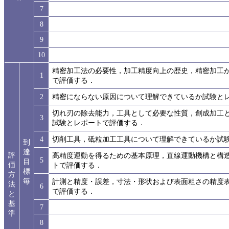
7
8
9
10
精密加工法の必要性，加工精度向上の歴史，精密加工
1
で評価する．
2
精密にならない原因について理解できているか試験と
切れ刃の除去能力，工具として必要な性質，創成加工
3
試験とレポートで評価する．
4
切削工具，砥粒加工工具について理解できているか試
到
達
評
高精度運動を得るための基本原理，直線運動機構と構
5
目
価
トで評価する．
標
方
毎
計測と精度・誤差，寸法・形状および表面粗さの精度
法
6
で評価する．
と
基
7
準
8