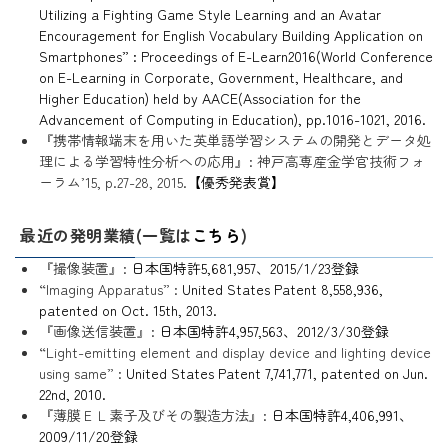
Utilizing a Fighting Game Style Learning and an Avatar
Encouragement for English Vocabulary Building Application on
Smartphones” : Proceedings of E-Learn2016(World Conference
on E-Learning in Corporate, Government, Healthcare, and
Higher Education) held by AACE(Association for the
Advancement of Computing in Education), pp.1016-1021, 2016.
『携帯情報端末を用いた英単語学習システムの開発とデータ処
理による学習特性分析への応用』: 神戸高専産金学官技術フォ
ーラム’15, p.27-28, 2015.
【優秀発表賞】
最近の発明業績(一覧は
こちら
)
『撮像装置』:
日本国特許5,681,957、2015/1/23登録
“Imaging Apparatus” :
United States Patent 8,558,936,
patented on Oct. 15th, 2013.
『画像送信装置』:
日本国特許4,957,563、2012/3/30登録
“Light-emitting element and display device and lighting device
using same” :
United States Patent 7,741,771, patented on Jun.
22nd, 2010.
『薄膜ＥＬ素子及びその製造方法』:
日本国特許4,406,991、
2009/11/20登録