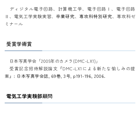
ディジタル電子回路、計算機工学、電子回路Ⅰ、電子回路
Ⅱ、電気工学実験実習、
卒業研究
、
専攻科特別研究
、専攻科ゼ
ミナール
受賞学術賞
日本写真学会「2005年のカメラ(DMC-LX1)」
受賞記念招待解説論文『DMC-LX1による新たな愉しみの提
案』:
日本写真学会誌, 69巻, 3号, p191-196, 2006.
電気工学実験部
顧問