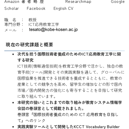
Amazon著者略歴
Researchmap
Google
Scholar
Facebook
English CV
職 名 ： 教授
専門分野： ICT応用教育工学
メール ：
現在の研究課題と概要
次代を担う国際技術者養成のためのICT応用教育工学に関
する研究
ICT技術(情報通信技術)を教育工学分野で活かし、独自の教
育手段(ツール)開発とその実践実験を通して、グローバルに
国際協業を推進できる技術者を養成するとともに、教育の
産業としての競争力を高め、留学生の増加などの形で国内
市場／国内開発力の強化にも寄与することを目指して研究
に取り組んでいます。
本研究の狙いとこれまでの取り組みが教育システム情報学
会誌の巻頭言として掲載されました。
巻頭言『国際技術者養成のための ICT 応用教育を目指し
て』へのリンク
実践実験ツールとして開発したKCCT Vocabulary Builder