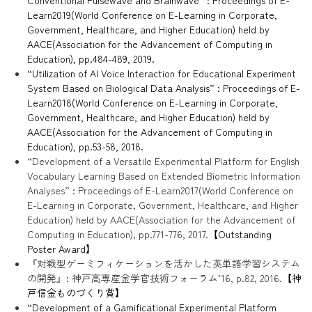
Conventional Pulsewave and Brainwave” : Proceedings of E-
Learn2019(World Conference on E-Learning in Corporate,
Government, Healthcare, and Higher Education) held by
AACE(Association for the Advancement of Computing in
Education), pp.484-489, 2019.
“Utilization of AI Voice Interaction for Educational Experiment
System Based on Biological Data Analysis” : Proceedings of E-
Learn2018(World Conference on E-Learning in Corporate,
Government, Healthcare, and Higher Education) held by
AACE(Association for the Advancement of Computing in
Education), pp.53-58, 2018.
“Development of a Versatile Experimental Platform for English
Vocabulary Learning Based on Extended Biometric Information
Analyses” : Proceedings of E-Learn2017(World Conference on
E-Learning in Corporate, Government, Healthcare, and Higher
Education) held by AACE(Association for the Advancement of
Computing in Education), pp.771-776, 2017.
【Outstanding
Poster Award】
『対戦型ゲーミフィケーションを活かした英単語学習システム
の開発』: 神戸高専産金学官技術フォーラム’16, p.82, 2016.
【神
戸信金ものづくり賞】
“Development of a Gamificational Experimental Platform