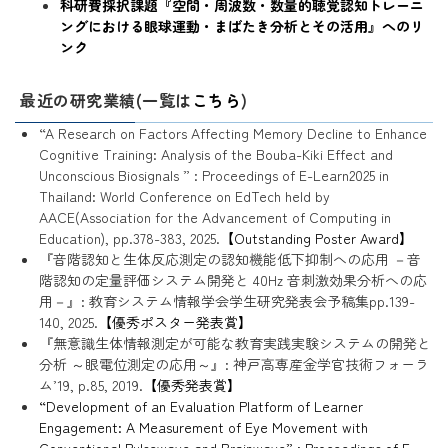
科研費採択課題『空間・周波数・数量的聴覚認知トレーニ
ングにおける眼球運動・まばたき分析とその活用』へのリ
ンク
最近の研究業績(一覧は
こちら
)
“A Research on Factors Affecting Memory Decline to Enhance
Cognitive Training: Analysis of the Bouba-Kiki Effect and
Unconscious Biosignals ” : Proceedings of E-Learn2025 in
Thailand: World Conference on EdTech held by
AACE(Association for the Advancement of Computing in
Education), pp.378-383, 2025.
【Outstanding Poster Award】
『音階認知と生体反応測定の認知機能低下抑制への応用 －音
階認知の定量評価システム開発と 40Hz 音刺激効果分析への応
用－』: 教育システム情報学会学生研究発表会予稿集pp.139-
140, 2025.
【優秀ポスター発表賞】
『無意識生体情報測定が可能な教育実践実験システムの開発と
分析 ～眼電位測定の応用～』: 神戸高専産金学官技術フォーラ
ム’19, p.85, 2019.
【優秀発表賞】
“Development of an Evaluation Platform of Learner
Engagement: A Measurement of Eye Movement with