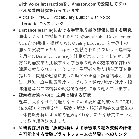
with Voice Interactionを、Amazon.comで公開してグロー
バルな共同研究を行っています。
Alexa skill “KCCT Vocabulary Builder with Voice
Interaction”へのリンク
Distance learningにおける学習取り組み評価に関する研究
国連サミットで採択されたSDGs(Sustainable Development
Goals)で4番目に掲げられたQuality Educationを世界中の
国々で実現するため、ネット接続されたタブレット端末等
を用いたDistance learningに注目が集まっていますが、通
常の対面授業と比較すると学習取り組みの効果的な評価が
課題と考えられます。そこで、学習者の取り組み評価を目
指して、問題の回答に要した時間や正答・誤答情報と、脳
波・脈波・血中酸素濃度・まばたきの頻度/強度/速度・眼
球運動等の生体情報の統合的な分析に取り組んでいます。
認知症対策へのICT応用に関する研究
近年、大きな社会問題となっている認知症対策へのICT応用
(音の認知能力測定と、脳波・脈波・眼球運動等の無意識の
生体情報分析による取り組み評価)を、新たな研究テーマと
して取り組み始めました。
科研費採択課題『脈波解析による学習取り組み姿勢の評価
を可能とする実験プラットフォームの開発』へのリンク