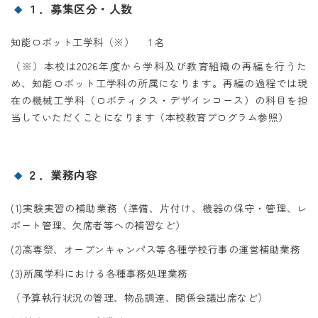
１．募集区分・人数
知能ロボット工学科（※） １名
（※）本校は2026年度から学科及び教育組織の再編を行うた
め、知能ロボット工学科の所属になります。再編の過程では現
在の機械工学科（ロボティクス・デザインコース）の科目を担
当していただくことになります（本校教育プログラム参照）
２．業務内容
(1)実験実習の補助業務（準備、片付け、機器の保守・管理、レ
ポート管理、欠席者等への補習など）
(2)高専祭、オープンキャンパス等各種学校行事の運営補助業務
(3)所属学科における各種事務処理業務
（予算執行状況の管理、物品調達、関係会議出席など）