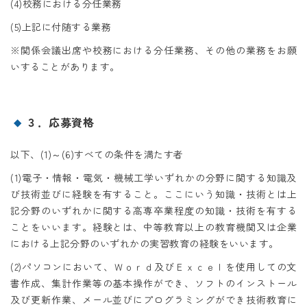
(4)校務における分任業務
(5)上記に付随する業務
※関係会議出席や校務における分任業務、その他の業務をお願
いすることがあります。
３．応募資格
以下、(1)～(6)すべての条件を満たす者
(1)電子・情報・電気・機械工学いずれかの分野に関する知識及
び技術並びに経験を有すること。ここにいう知識・技術とは上
記分野のいずれかに関する高専卒業程度の知識・技術を有する
ことをいいます。経験とは、中等教育以上の教育機関又は企業
における上記分野のいずれかの実習教育の経験をいいます。
(2)パソコンにおいて、Ｗｏｒｄ及びＥｘｃｅｌを使用しての文
書作成、集計作業等の基本操作ができ、ソフトのインストール
及び更新作業、メール並びにプログラミングができ技術教育に