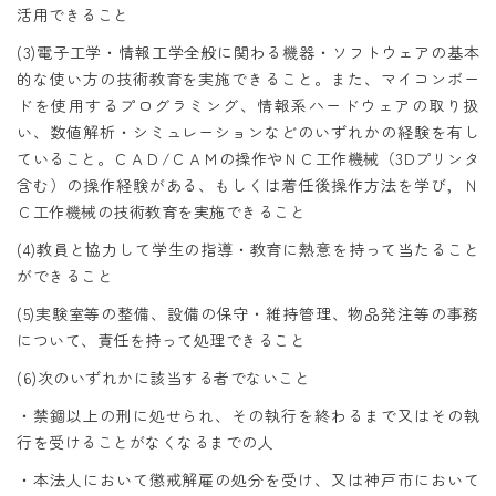
活用できること
(3)電子工学・情報工学全般に関わる機器・ソフトウェアの基本
的な使い方の技術教育を実施できること。また、マイコンボー
ドを使用するプログラミング、情報系ハードウェアの取り扱
い、数値解析・シミュレーションなどのいずれかの経験を有し
ていること。ＣＡＤ/ＣＡＭの操作やＮＣ工作機械（3Dプリンタ
含む）の操作経験がある、もしくは着任後操作方法を学び，Ｎ
Ｃ工作機械の技術教育を実施できること
(4)教員と協力して学生の指導・教育に熱意を持って当たること
ができること
(5)実験室等の整備、設備の保守・維持管理、物品発注等の事務
について、責任を持って処理できること
(6)次のいずれかに該当する者でないこと
・禁錮以上の刑に処せられ、その執行を終わるまで又はその執
行を受けることがなくなるまでの人
・本法人において懲戒解雇の処分を受け、又は神戸市において