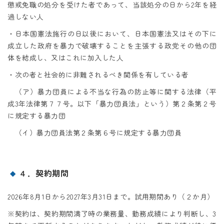
懲戒免職の処分を受けた者であって、当該処分の日から2年を経
過しない人
・日本国憲法施行の日以後において、日本国憲法又はその下に
成立した政府を暴力で破壊することを主張する政党その他の団
体を結成し、又はこれに加入した人
・次の者と社会的に非難されるべき関係を有している者
（ア）暴力団員による不当な行為の防止等に関する法律（平
成3年法律第７７号。以下「暴力団員法」という）第２条第２号
に規定する暴力団
（イ）暴力団員法第２条第６号に規定する暴力団員
４．契約期間
2026年8月1日から2027年3月31日まで。試用期間あり（２か月）
※契約は、契約期間満了時の業務量、勤務成績により判断し、3