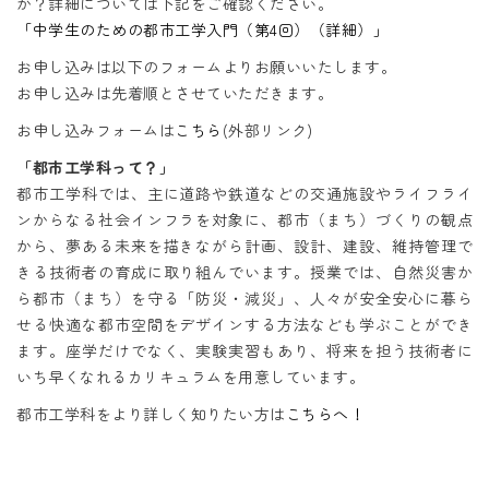
か？詳細については下記をご確認ください。
「中学生のための都市工学入門（第4回）（詳細）」
お申し込みは以下のフォームよりお願いいたします。
お申し込みは先着順とさせていただきます。
お申し込みフォームは
こちら
(外部リンク)
「都市工学科って？」
都市工学科では、主に道路や鉄道などの交通施設やライフライ
ンからなる社会インフラを対象に、都市（まち）づくりの観点
から、夢ある未来を描きながら計画、設計、建設、維持管理で
きる技術者の育成に取り組んでいます。授業では、自然災害か
ら都市（まち）を守る「防災・減災」、人々が安全安心に暮ら
せる快適な都市空間をデザインする方法なども学ぶことができ
ます。座学だけでなく、実験実習もあり、将来を担う技術者に
いち早くなれるカリキュラムを用意しています。
都市工学科をより詳しく知りたい方は
こちらへ！