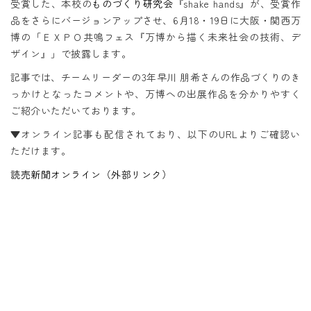
受賞した、本校の
ものづくり研究会
『
shake hands
』が、受賞作
品をさらにバージョンアップさせ、6月18・19日に大阪・関西万
博の「ＥＸＰＯ共鳴フェス『万博から描く未来社会の技術、デ
ザイン』」で披露します。
記事では、チームリーダーの3年早川 朋希さんの作品づくりのき
っかけとなったコメントや、万博への出展作品を分かりやすく
ご紹介いただいております。
▼オンライン記事も配信されており、以下のURLよりご確認い
ただけます。
読売新聞オンライン（外部リンク）