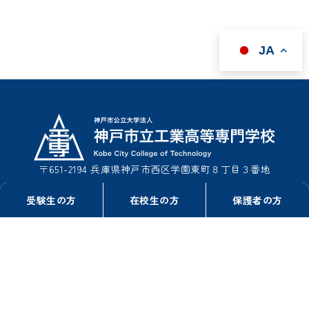
JA
〒651-2194 兵庫県神戸市西区学園東町８丁目３番地
TEL : 078-795-3311（事務室総務課）
受験生の方
在校生の方
保護者の方
TEL : 078-795-3322（事務室学生課）
FAX : 078-795-3314
このサイトについて
情報公開
リンク
プライバシーポリシー
Copyright© 2006-2026 Kobe City College of Technology. All rights reserved.