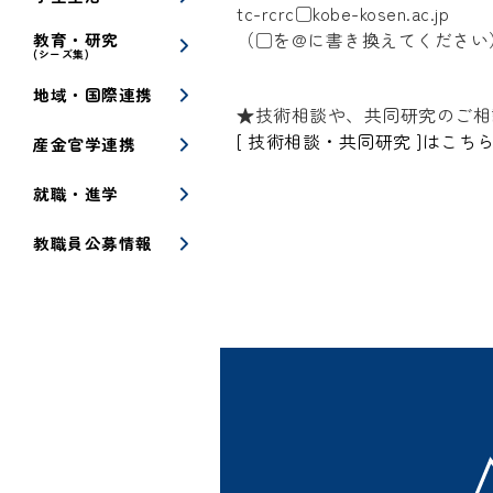
tc-rcrc□kobe-kosen.ac.jp
（□を@に書き換えてください
教育・研究
(シーズ集)
地域・国際連携
★技術相談や、共同研究のご相
[ 技術相談・共同研究 ]はこち
産金官学連携
就職・進学
教職員公募情報