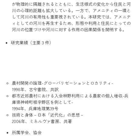
が物理的に隔離されるとともに、生活様式の変化から住民と河
川の心理的距離も拡大している。一方で、アメニティの一環と
して河川の有用性も重要視されている。本研究では、アメニテ
ィとしての河川を再生するため、形態や利用と住民にとっての
河川の位置づけや河川に対する作用の因果関係を開明する。
研究業績（主要３件）
農村開発の論理-グローバリゼーションとロカリティ-
1998年、古今書院、共訳
都市近郊農村における入会林野利用による農家の個人増収-兵
庫県神崎町根宇野区を例として-
1994年、兵庫地理第39号
技術と身体－日本「近代化」の思想－
2006年、ミネルヴァ書房、共著
所属学会、協会