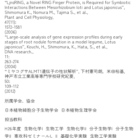
“LjnsRING, a Novel RING Finger Protein, is Required for Symbiotic
Interactions Between Mesorhizobium loti and Lotus japonicus”,
Shimomura K., Nomura M., Tajima S., et al.,
Plant and Cell Physiology,
47(11):
1572-1581
(2006)
“Large-scale analysis of gene expression profiles during early
stages of root nodule formation in a model legume, Lotus
japonicus”,
Kouchi, H., Shimomura, K., Hata, S., et al.,
DNA research.,
11:
263-274
(2004)
“ミヤコグサALMT1遺伝子の性状解析”,
下村憲司朗，米田裕基,
神戸市立工業高等専門学校研究紀要,
50:
109-112
(2012)
所属学会、協会
日本植物細胞分子生物学会 日本植物生理学会
担当教科
H26年度 生物化学I 生物工学 生物化学II 分子生物学I 分子生物
学II 専攻科ゼミナールI、II 基礎化学実験 生物工学実験