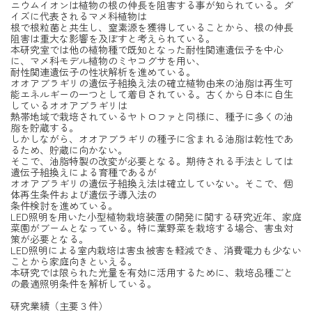
ニウムイオンは植物の根の伸長を阻害する事が知られている。ダ
イズに代表されるマメ科植物は
根で根粒菌と共生し、窒素源を獲得していることから、根の伸長
阻害は重大な影響を及ぼすと考えられている。
本研究室では他の植物種で既知となった耐性関連遺伝子を中心
に、マメ科モデル植物のミヤコグサを用い、
耐性関連遺伝子の性状解析を進めている。
オオアブラギリの遺伝子組換え法の確立植物由来の油脂は再生可
能エネルギーの一つとして着目されている。古くから日本に自生
しているオオアブラギリは
熱帯地域で栽培されているヤトロファと同様に、種子に多くの油
脂を貯蔵する。
しかしながら、オオアブラギリの種子に含まれる油脂は乾性であ
るため、貯蔵に向かない。
そこで、油脂特製の改変が必要となる。期待される手法としては
遺伝子組換えによる育種であるが
オオアブラギリの遺伝子組換え法は確立していない。そこで、個
体再生条件および遺伝子導入法の
条件検討を進めている。
LED照明を用いた小型植物栽培装置の開発に関する研究近年、家庭
菜園がブームとなっている。特に葉野菜を栽培する場合、害虫対
策が必要となる。
LED照明による室内栽培は害虫被害を軽減でき、消費電力も少ない
ことから家庭向きといえる。
本研究では限られた光量を有効に活用するために、栽培品種ごと
の最適照明条件を解析している。
研究業績（主要３件）