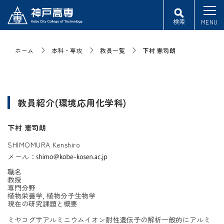
検索
MENU
ホーム
本科・専攻
教員一覧
下村 憲司朗
教員紹介(環境応用化学科)
下村 憲司朗
SHIMOMURA Kenshiro
メール：
職名
教授
専門分野
植物栄養学, 植物分子生物学
現在の研究課題と概要
ミヤコグサアルミニウムイオン耐性遺伝子の解析一般的にアルミ