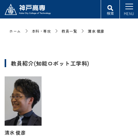
検索
MENU
ホーム
本科・専攻
教員一覧
清水 俊彦
教員紹介(知能ロボット工学科)
清水 俊彦