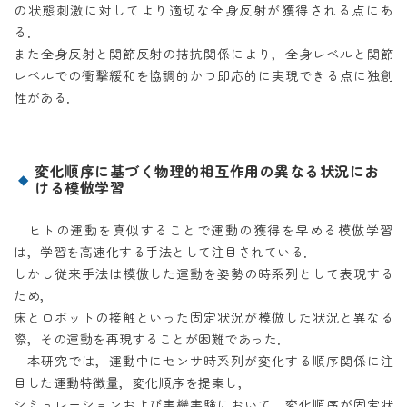
の状態刺激に対してより適切な全身反射が獲得される点にあ
る．
また全身反射と関節反射の拮抗関係により，全身レベルと関節
レベルでの衝撃緩和を協調的かつ即応的に実現できる点に独創
性がある．
変化順序に基づく物理的相互作用の異なる状況にお
ける模倣学習
ヒトの運動を真似することで運動の獲得を早める模倣学習
は，学習を高速化する手法として注目されている．
しかし従来手法は模倣した運動を姿勢の時系列として表現する
ため，
床とロボットの接触といった固定状況が模倣した状況と異なる
際，その運動を再現することが困難であった．
本研究では，運動中にセンサ時系列が変化する順序関係に注
目した運動特徴量，変化順序を提案し，
シミュレーションおよび実機実験において，変化順序が固定状