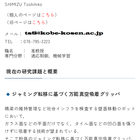
SHIMIZU Toshihiko
（個人のページは
こちら
）
（旧ページは
こちら
）
メール：
TEL ：078-795-3223
職名 ： 准教授
専門分野： 適応制御，機械学習
現在の研究課題と概要
ジャミング転移に基づく万能真空吸着グリッパ
橋梁の維持管理など社会インフラを検査する壁面移動ロボット
において，
ガラス面などの平面だけでなく，タイル面などの凹凸面を傷つ
けずに吸着する技術が望まれている．
そこで粉体のジャミング転移に基づく万能真空吸着グリッパ，