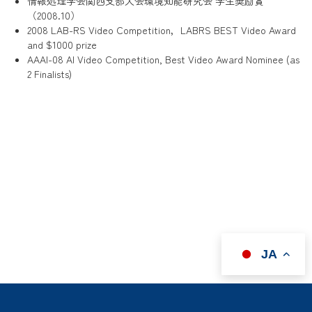
情報処理学会関西支部大会環境知能研究会 学生奨励賞
（2008.10）
2008 LAB-RS Video Competition，LABRS BEST Video Award
and $1000 prize
AAAI-08 AI Video Competition, Best Video Award Nominee (as
2 Finalists)
JA