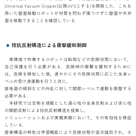
Universal Vacuum Gripper(以降UVGとする)を開発した．これを
用いた壁面移動ロボットが材質を問わず傷つけずに壁面や天井
面を移動できることを確認している．
拮抗反射構造による衝撃緩和制御
実環境で作業するロボットは転倒などの危険状態において，
自己保護を行う必要がある．危険時の衝撃を緩和するために
は，危険を検知した後，速やかにその危険状態に応じた全身レ
ベルの受け身運動を行うと共に，
接地面の傾斜などの外乱に対して関節レベルで運動を調整する
必要がある．
本研究では生物を規範とした遠心性の全身反射および求心性
の関節反射による拮抗反射構造を提案し，
シミュレーションおよび実機実験において，その有効性を検証
している．
提案構造の特色は学習機能により危険状態が逐次識別され，そ