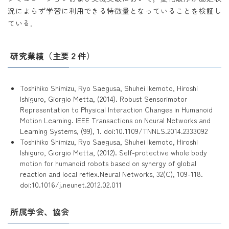
況によらず学習に利用できる特徴量となっていることを検証し
ている．
研究業績（主要２件）
Toshihiko Shimizu, Ryo Saegusa, Shuhei Ikemoto, Hiroshi
Ishiguro, Giorgio Metta, (2014). Robust Sensorimotor
Representation to Physical Interaction Changes in Humanoid
Motion Learning. IEEE Transactions on Neural Networks and
Learning Systems, (99), 1. doi:10.1109/TNNLS.2014.2333092
Toshihiko Shimizu, Ryo Saegusa, Shuhei Ikemoto, Hiroshi
Ishiguro, Giorgio Metta, (2012). Self-protective whole body
motion for humanoid robots based on synergy of global
reaction and local reflex.Neural Networks, 32(C), 109-118.
doi:10.1016/j.neunet.2012.02.011
所属学会、協会