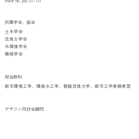
Issue 56, pp.727-731
所属学会、協会
土木学会
流体力学会
水環境学会
機械学会
担当教科
都市環境工学、環境水工学、数値流体力学、都市工学実験実習
デザコン同好会顧問