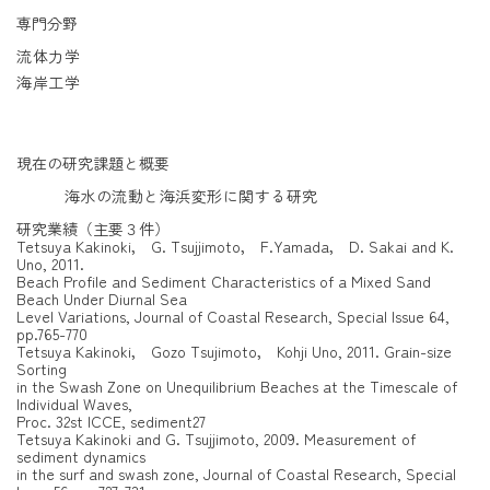
専門分野
流体力学
海岸工学
現在の研究課題と概要
海水の流動と海浜変形に関する研究
研究業績（主要３件）
Tetsuya Kakinoki， G. Tsujjimoto， F.Yamada， D. Sakai and K.
Uno, 2011.
Beach Profile and Sediment Characteristics of a Mixed Sand
Beach Under Diurnal Sea
Level Variations, Journal of Coastal Research, Special Issue 64,
pp.765-770
Tetsuya Kakinoki， Gozo Tsujimoto， Kohji Uno, 2011. Grain-size
Sorting
in the Swash Zone on Unequilibrium Beaches at the Timescale of
Individual Waves,
Proc. 32st ICCE, sediment27
Tetsuya Kakinoki and G. Tsujjimoto, 2009. Measurement of
sediment dynamics
in the surf and swash zone, Journal of Coastal Research, Special