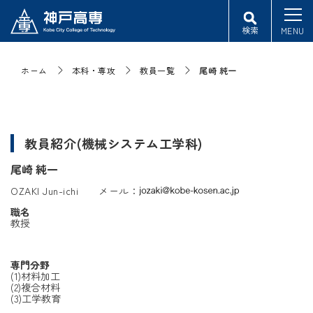
検索
MENU
ホーム
本科・専攻
教員一覧
尾崎 純一
教員紹介(機械システム工学科)
尾崎 純一
OZAKI Jun-ichi メール：
職名
教授
専門分野
(1)材料加工
(2)複合材料
(3)工学教育