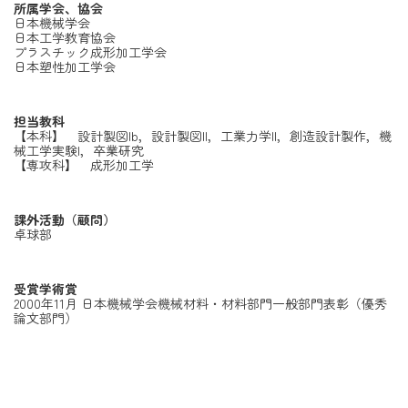
所属学会、協会
日本機械学会
日本工学教育協会
プラスチック成形加工学会
日本塑性加工学会
担当教科
【本科】 設計製図Ib，設計製図II，工業力学II，創造設計製作，機
械工学実験I，卒業研究
【専攻科】 成形加工学
課外活動（顧問）
卓球部
受賞学術賞
2000年11月 日本機械学会機械材料・材料部門一般部門表彰（優秀
論文部門）