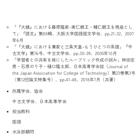
「『大鏡』における藤原隆家–実仁親王・輔仁親王を視座とし
て」『語文』第88輯、大阪大学国語国文学会、pp.21-32、2007
年6月
「『大鏡』における兼家と三条天皇–もうひとつの系譜」『中
古文学』第76号、中古文学会、pp.30-39、2005年10月
「学習者との共有を核にしたルーブリック作成の試み」林田定
男・石原のり子・樋口隆太郎、日本高専学会誌（Journal of
the Japan Association for College of Technology）第23巻第3号
（第12回論文特集号）、pp.41-48、2018年7月（共著）
所属学会、協会
中古文学会、日本高専学会
担当教科
国語
水泳部顧問