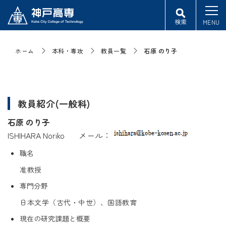
検索
MENU
ホーム
本科・専攻
教員一覧
石原 のり子
教員紹介(一般科)
石原 のり子
ISHIHARA Noriko メール：
職名
准教授
専門分野
日本文学（古代・中世）、国語教育
現在の研究課題と概要