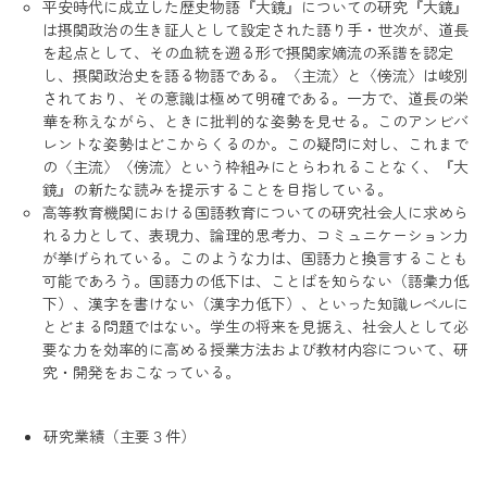
平安時代に成立した歴史物語『大鏡』についての研究『大鏡』
は摂関政治の生き証人として設定された語り手・世次が、道長
を起点として、その血統を遡る形で摂関家嫡流の系譜を認定
し、摂関政治史を語る物語である。〈主流〉と〈傍流〉は峻別
されており、その意識は極めて明確である。一方で、道長の栄
華を称えながら、ときに批判的な姿勢を見せる。このアンビバ
レントな姿勢はどこからくるのか。この疑問に対し、これまで
の〈主流〉〈傍流〉という枠組みにとらわれることなく、『大
鏡』の新たな読みを提示することを目指している。
高等教育機関における国語教育についての研究社会人に求めら
れる力として、表現力、論理的思考力、コミュニケーション力
が挙げられている。このような力は、国語力と換言することも
可能であろう。国語力の低下は、ことばを知らない（語彙力低
下）、漢字を書けない（漢字力低下）、といった知識レベルに
とどまる問題ではない。学生の将来を見据え、社会人として必
要な力を効率的に高める授業方法および教材内容について、研
究・開発をおこなっている。
研究業績（主要３件）