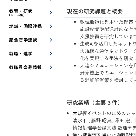
現在の研究課題と概要
教育・研究
(シーズ集)
数理最適化を用いた都市
地域・国際連携
施設配置や配送計画など
支援技術を研究していま
産金官学連携
生成AIを活用したネット
大規模な通信ネットワーク
就職・進学
化を実現する手法を研究
人流シミュレーションを
教職員公募情報
計算機上でのエージェン
る混雑解消策を検討して
研究業績（主要３件）
大規模イベントのためのシャ
清水 仁
, 藤野 昭典, 澤田 宏,
情報処理学会論文誌 数理モデル化と応
最小費用流を用いた避難所間