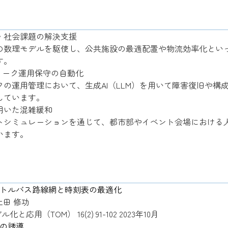
・社会課題の解決支援
の数理モデルを駆使し、公共施設の最適配置や物流効率化とい
す。
ワーク運用保守の自動化
の運用管理において、生成AI（LLM）を用いて障害復旧や構
しています。
用いた混雑緩和
トシミュレーションを通じて、都市部やイベント会場における
います。
トルバス路線網と時刻表の最適化
 上田 修功
用（TOM） 16(2) 91-102 2023年10月
の誘導