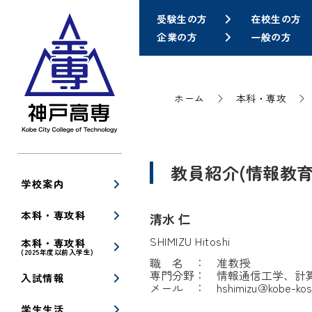
受験生の方
在校生の方
企業の方
一般の方
ホーム
本科・専攻
教員紹介(情報教
学校案内
本科・専攻科
清水 仁
SHIMIZU Hitoshi
本科・専攻科
(2025年度以前入学生)
職 名 ： 准教授
専門分野： 情報通信工学、計
入試情報
メール ：
hshimizu
学生生活