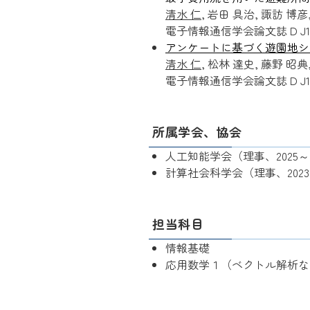
清水 仁
, 岩田 具治, 諏訪 博彦
電子情報通信学会論文誌 D J105-D
アンケートに基づく遊園地シ
清水 仁
, 松林 達史, 藤野 昭典
電子情報通信学会論文誌 D J104-D
所属学会、協会
人工知能学会（理事、2025
計算社会科学会（理事、202
担当科目
情報基礎
応用数学１（ベクトル解析な