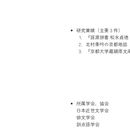
研究業績（主要３件）
『語源辞書 松永貞徳
北村季吟の京都地誌『
『京都大学蔵潁原文庫
所属学会、協会
日本近世文学会
俳文学会
訓点語学会