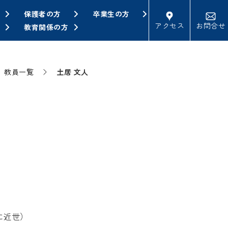
保護者の方
卒業生の方
アクセス
お問合せ
教育関係の方
教員一覧
土居 文人
に近世）