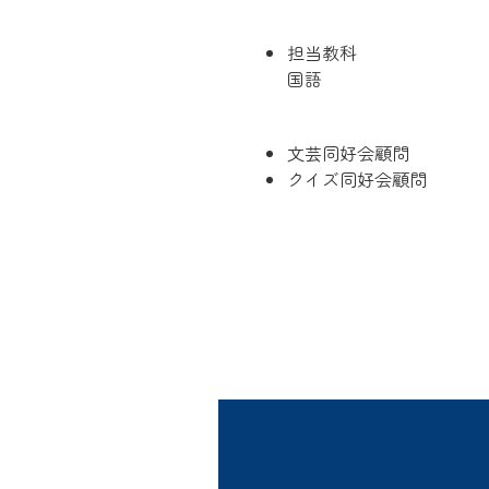
担当教科
国語
文芸同好会顧問
クイズ同好会顧問