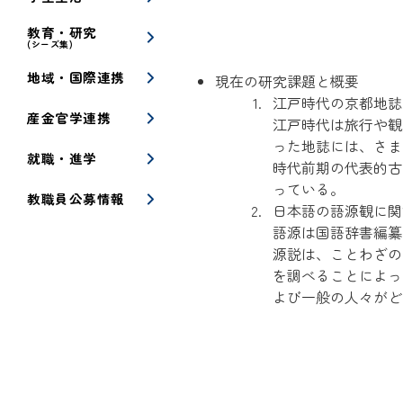
教育・研究
(シーズ集)
地域・国際連携
現在の研究課題と概要
江戸時代の京都地誌
産金官学連携
江戸時代は旅行や観
った地誌には、さま
就職・進学
時代前期の代表的古典
っている。
教職員公募情報
日本語の語源観に関
語源は国語辞書編纂
源説は、ことわざの
を調べることによっ
よび一般の人々がど