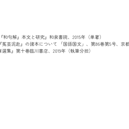
『和句解』本文と研究』和泉書院、2015年（単著）
菟芸泥赴』の諸本について 「国語国文」、第86巻第5号、京都
選集』第十巻臨川書店、2019年（執筆分担）