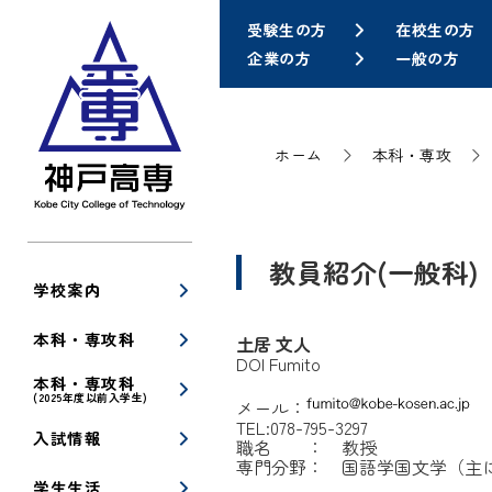
受験生の方
在校生の方
企業の方
一般の方
ホーム
本科・専攻
教員紹介(一般科)
学校案内
本科・専攻科
土居 文人
DOI Fumito
本科・専攻科
(2025年度以前入学生)
メール：
TEL:078-795-3297
入試情報
職名 ： 教授
専門分野： 国語学国文学（主
学生生活