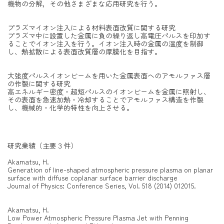
機物の分解，その他さまざまな応用研究を行う。
プラズマイオン注入による材料表面改質に関する研究
プラズマ中に設置した金属に負の繰り返し高電圧パルスを印加す
ることでイオン注入を行う。イオン注入時の金属の温度を制御
し、熱拡散による表面改質層の厚膜化を目指す。
大強度パルスイオンビームを用いた金属表面へのアモルファス層
の作製に関する研究
高エネルギー密度・超短パルスのイオンビームを金属に照射し、
その表面を急速加熱・冷却することでアモルファス構造を作製
し、機械的・化学的特性を向上させる。
研究業績（主要３件）
Akamatsu, H.
Generation of line-shaped atmospheric pressure plasma on planar
surface with diffuse coplanar surface barrier discharge
Journal of Physics: Conference Series, Vol. 518 (2014) 012015.
Akamatsu, H.
Low Power Atmospheric Pressure Plasma Jet with Penning