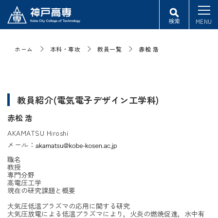
検索
MENU
ホーム
本科・専攻
教員一覧
赤松 浩
教員紹介(電気電子デザイン工学科)
赤松 浩
AKAMATSU Hiroshi
メール：
職名
教授
専門分野
高電圧工学
現在の研究課題と概要
大気圧低温プラズマの応用に関する研究
大気圧放電による低温プラズマにより，火炎の燃焼促進，水中有