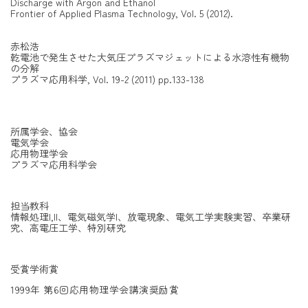
Discharge with Argon and Ethanol
Frontier of Applied Plasma Technology, Vol. 5 (2012).
赤松浩
乾電池で発生させた大気圧プラズマジェットによる水溶性有機物
の分解
プラズマ応用科学, Vol. 19-2 (2011) pp.133-138
所属学会、協会
電気学会
応用物理学会
プラズマ応用科学会
担当教科
情報処理I,II、電気磁気学I、放電現象、電気工学実験実習、卒業研
究、高電圧工学、特別研究
受賞学術賞
1999年 第6回応用物理学会講演奨励賞