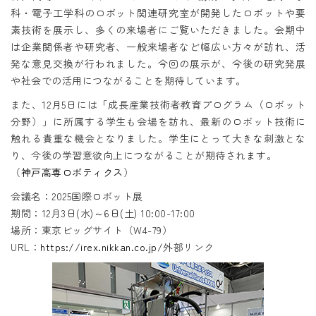
科・電子工学科のロボット関連研究室が開発したロボットや要
素技術を展示し、多くの来場者にご覧いただきました。会期中
は企業関係者や研究者、一般来場者など幅広い方々が訪れ、活
発な意見交換が行われました。今回の展示が、今後の研究発展
や社会での活用につながることを期待しています。
また、12月5日には「成長産業技術者教育プログラム（ロボット
分野）」に所属する学生も会場を訪れ、最新のロボット技術に
触れる貴重な機会となりました。学生にとって大きな刺激とな
り、今後の学習意欲向上につながることが期待されます。
（
神戸高専ロボティクス
）
会議名：2025国際ロボット展
期間：12月3日(水)～6日(土) 10:00-17:00
場所：東京ビッグサイト（W4-79）
URL：
https://irex.nikkan.co.jp/
外部リンク