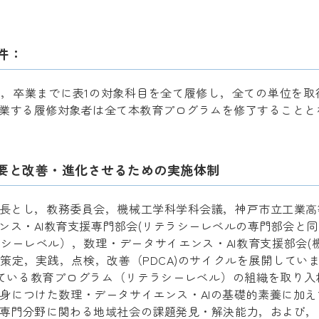
件：
，卒業までに表1の対象科目を全て履修し，全ての単位を取
業する履修対象者は全て本教育プログラムを修了することと
要と改善・進化させるための実施体制
長とし，教務委員会，機械工学科学科会議，神戸市立工業高
ンス・AI教育支援専門部会(リテラシーレベルの専門部会と
シーレベル），数理・データサイエンス・AI教育支援部会(
策定，実践，点検，改善（PDCA)のサイクルを展開していま
ている教育プログラム（リテラシーレベル）の組織を取り入
身につけた数理・データサイエンス・AIの基礎的素養に加
専門分野に関わる地域社会の課題発見・解決能力，および，