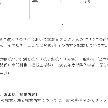
4年
2
必修
)
25
令和6年度入学の学生において本教育プログラムの1年と2年の
ん。そのため，ここでは令和6年度の内容を記載しています
規則第145号 別表第１（第２条第１項関係）一般科目（全学
関係）専門科目（機械工学科）［2023年度以降入学者に係る
ージ）
，および，授業内容】
象科目の授業方法と授業内容については，表1の科目名からリン