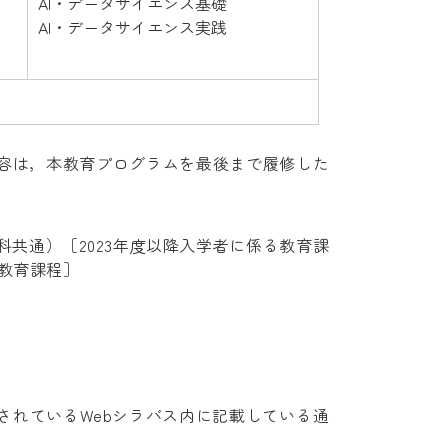
AI・データサイエンス基礎
AI・データサイエンス実践
内容は，本教育プログラムを最後まで履修した
。
科共通）［2023年度以降入学者に係る教育課
教育課程］
クされているWebシラバス内に記載している通