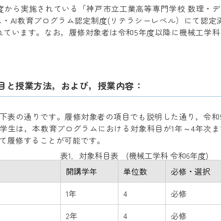
度から実施されている「神戸市立工業高等専門学校 数理・デ
ス・AI教育プログラム認定制度(リテラシーレベル）にて認定
れています。なお，履修対象者は令和5年度以降に機械工学
目と授業方法，および，授業内容：
】
下表の通りです。履修対象者の項目でも説明した通り，令和
学生は，本教育プログラムにおける対象科目が1年～4年次
て履修することが可能です。
表1．対象科目表 (機械工学科 令和6年度)
開講学年
単位数
必修・選択
1年
4
必修
2年
4
必修