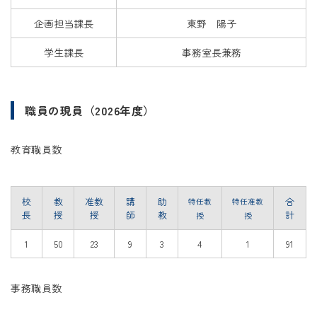
企画担当課長
東野 陽子
学生課長
事務室長兼務
職員の現員（2026年度）
教育職員数
校
教
准教
講
助
合
特任教
特任准教
長
授
授
師
教
計
授
授
1
50
23
9
3
4
1
91
事務職員数