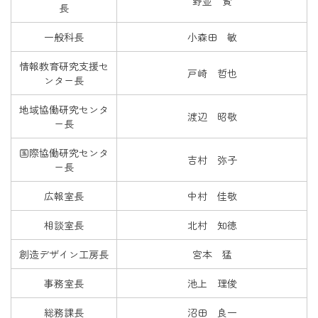
野並 賢
長
一般科長
小森田 敏
情報教育研究支援セ
戸崎 哲也
ンター長
地域協働研究センタ
渡辺 昭敬
ー長
国際協働研究センタ
吉村 弥子
ー長
広報室長
中村 佳敬
相談室長
北村 知徳
創造デザイン工房長
宮本 猛
事務室長
池上 理俊
総務課長
沼田 良一