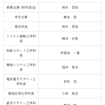
教務主事 (研究担当)
柿木 哲哉
学生主事
春名 桂
専攻科長
柿木 哲哉
システム情報工学科
橋本 好幸
長
知能ロボット工学科
早稲田 一嘉
長
機械システム工学科
福井 智史
長
電気電子デザイン工
赤松 浩
学科長
環境応用化学科長
小泉 拓也
都市デザイン工学科