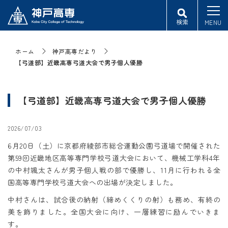
検索
MENU
ホーム
神戸高専だより
【弓道部】近畿高専弓道大会で男子個人優勝
【弓道部】近畿高専弓道大会で男子個人優勝
2026/07/03
6月20日（土）に京都府綾部市総合運動公園弓道場で開催された
第59回近畿地区高等専門学校弓道大会において、機械工学科4年
の中村颯太さんが男子個人戦の部で優勝し、11月に行われる全
国高等専門学校弓道大会への出場が決定しました。
中村さんは、試合後の納射（締めくくりの射）も務め、有終の
美を飾りました。全国大会に向け、一層練習に励んでいきま
す。