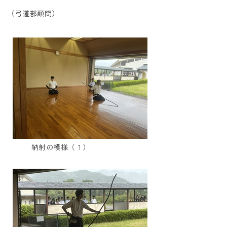
（弓道部顧問）
納射の模様（１）