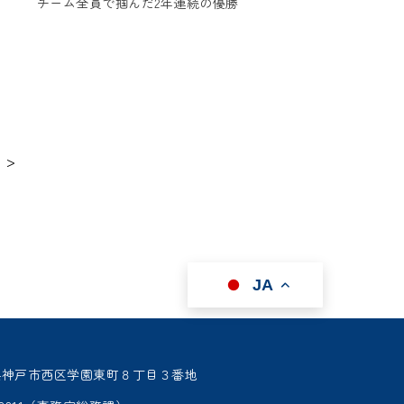
チーム全員で掴んだ2年連続の優勝
 >
JA
 兵庫県神戸市西区学園東町８丁目３番地