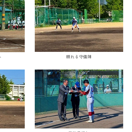
頼れる守備陣
ト