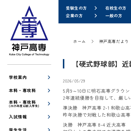
受験生の方
在校生の方
企業の方
一般の方
ホーム
神戸高専だより
【硬式野球部】近
学校案内
2026/05/29
本科・専攻科
5月9～10日に明石高専グラウ
2年連続優勝を目指して、厳し
本科・専攻科
(2025年度以前入学生)
準決勝 神戸高専 2-1 和歌山高
昨年決勝で対戦した和歌山高専
入試情報
決勝 神戸高専 8-4 近大高専
学生生活