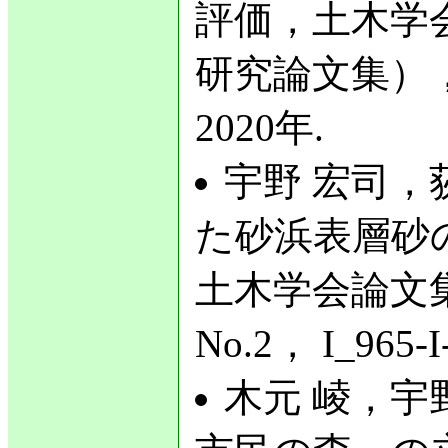
評価，土木学
研究論文集），第7
2020年.
宇野 宏司，
た砂浜表層砂
土木学会論文集
No.2， I_965-
木元 崚，宇