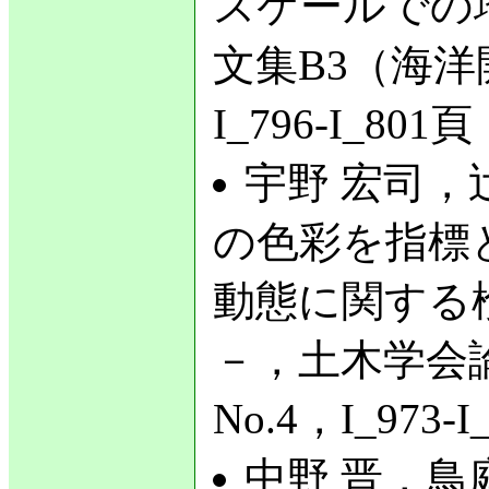
スケールでの
文集B3（海洋開
I_796-I_801
宇野 宏司，辻
の色彩を指標
動態に関する
－，土木学会論
No.4，I_973-
中野 晋，鳥