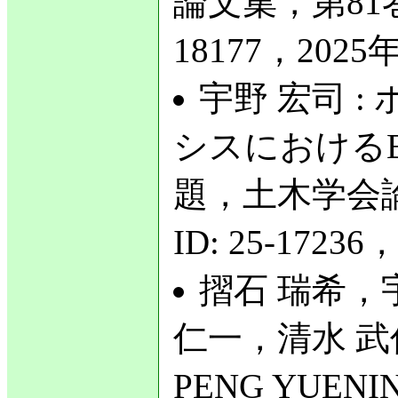
論文集，第81巻
18177，2025年
宇野 宏司 
シスにおける
題，土木学会論
ID: 25-17236
摺石 瑞希，
仁一，清水 武
PENG YUEN