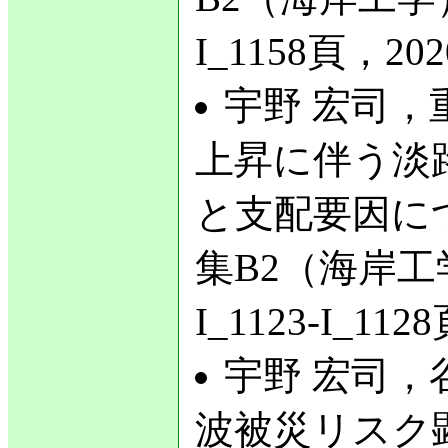
I_1158頁，202
宇野 宏司，重
上昇に伴う淡
と支配要因に
集B2（海岸工学
I_1123-I_11
宇野 宏司，
波被災リスク