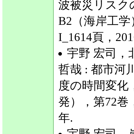
波被災リスク
B2（海岸工学），
I_1614頁，201
宇野 宏司，
哲哉 : 都市
度の時間変化
発），第72巻，No
年.
宇野 宏司，