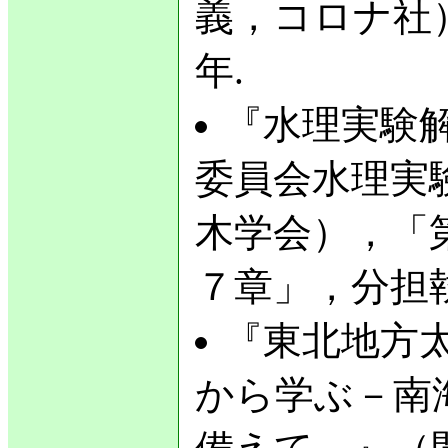
義，コロナ社）
年.
『水理実験解
委員会水理実
木学会），「
７章」，分担執
『東北地方
から学ぶ－南