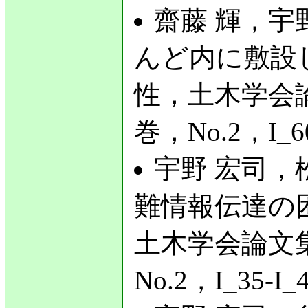
齋藤 輝，宇
んど内に敷設
性，土木学会論
巻，No.2，I_6
宇野 宏司，
難情報伝達の
土木学会論文集
No.2，I_35-I