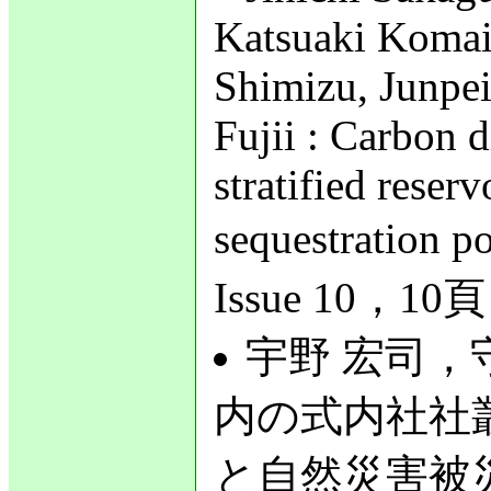
Katsuaki Komai
Shimizu, Junpe
Fujii : Carbon d
stratified reser
sequestration 
Issue 10，10
宇野 宏司，守
内の式内社社
と自然災害被