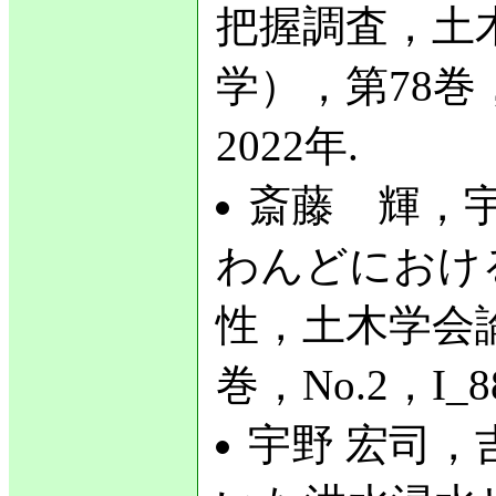
把握調査，土
学），第78巻，N
2022年.
斎藤 輝，宇
わんどにおけ
性，土木学会論
巻，No.2，I_8
宇野 宏司，