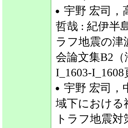
宇野 宏司，
哲哉 : 紀伊
ラフ地震の津
会論文集B2（海
I_1603-I_16
宇野 宏司，
域下における
トラフ地震対