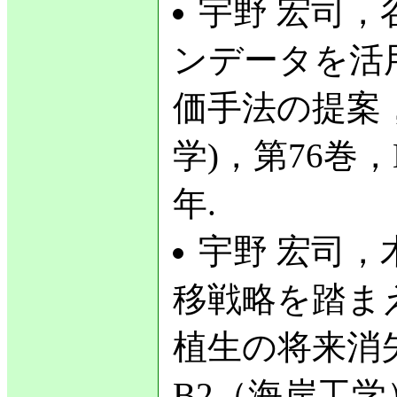
宇野 宏司，
ンデータを活
価手法の提案，
学)，第76巻，No
年.
宇野 宏司，木
移戦略を踏ま
植生の将来消
B2（海岸工学），