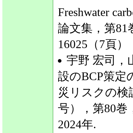
Freshwate
論文集，第81巻
16025（7頁）
宇野 宏司，
設のBCP策
災リスクの検
号），第80巻，
2024年.