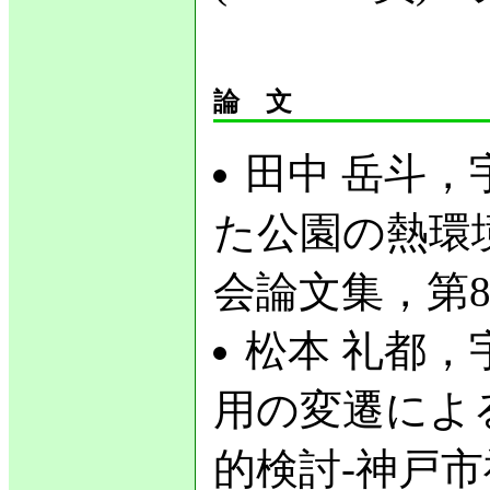
論　文
田中 岳斗，
た公園の熱環
会論文集，第8
松本 礼都，宇
用の変遷によ
的検討-神戸