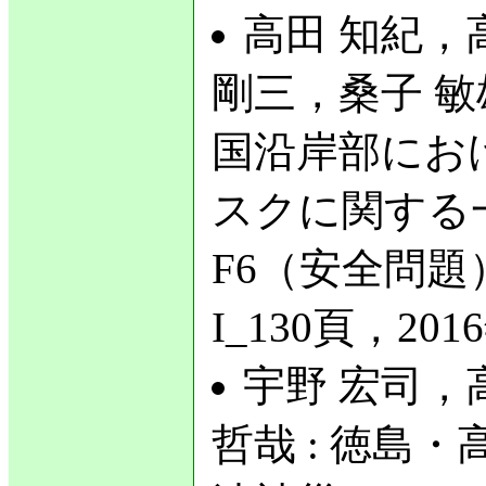
高田 知紀，
剛三，桑子 敏
国沿岸部にお
スクに関する
F6（安全問題），
I_130頁，201
宇野 宏司，
哲哉 : 徳島