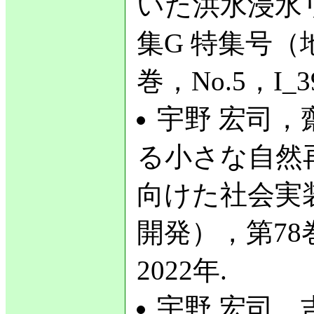
いた洪水浸水
集G 特集号（
巻，No.5，I_3
宇野 宏司，
る小さな自然
向けた社会実
開発），第78巻，N
2022年.
宇野 宏司，