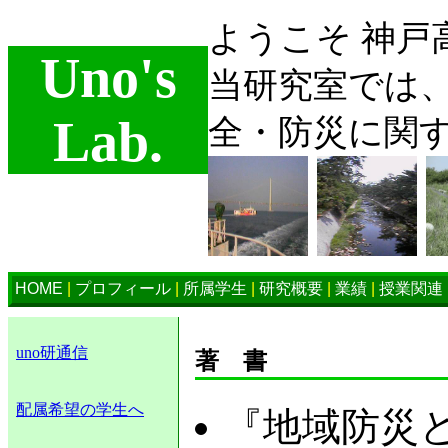
ようこそ 神戸
Uno's
当研究室では
Lab.
全・防災に関
HOME
|
プロフィール
|
所属学生
|
研究概要
|
業績
|
授業関連
uno研通信
著　書
配属希望の学生へ
『地域防災