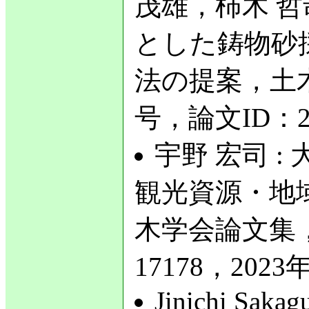
茂雄，柿木 哲
とした鋳物砂
法の提案，土木
号，論文ID：24
宇野 宏司 
観光資源・地
木学会論文集，第
17178，2023年
Jinichi Sakag