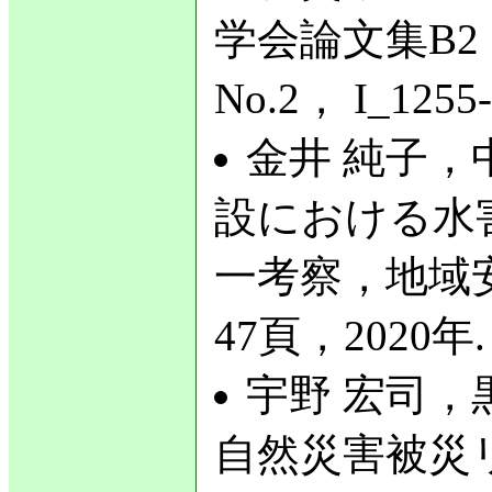
学会論文集B2
No.2， I_125
金井 純子，中
設における水
一考察，地域安
47頁，2020年.
宇野 宏司，
自然災害被災