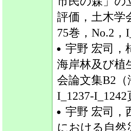
市民の森」の
評価，土木学
75巻，No.2，I
宇野 宏司，
海岸林及び植
会論文集B2（
I_1237-I_12
宇野 宏司，
における自然