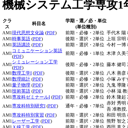
機械システム工学専攻1
クラ
学期・選／必・単位
科目名
ス
(単位種別)
AM1
現代思想文化論
(
PDF
)
前期・必修・2単位
手代木 陽
AM1
時事英語
(
PDF
)
後期・選択・2単位
上垣 宗明
AM1
英語講読
(
PDF
)
前期・選択・2単位
今村 一博 
コミュニケーション英語
AM1
前期・必修・1単位
木津 久美
(
PDF
)
シミュレーション工学
AM1
後期・必修・2単位
藤本 健司
(
PDF
)
AM1
数理工学I
(
PDF
)
後期・選択・2単位
八木 善彦
AM1
数理統計
(
PDF
)
前期・必修・2単位
小塚 みす
AM1
量子物理
(
PDF
)
前期・選択・2単位
九鬼 導隆
AM1
技術英語
(
PDF
)
後期・選択・2単位
小林 滋 
AM1
専攻科ゼミナールI
(
PDF
)
前期・必修・2単位
鈴木 隆起
赤対 秀明 
専攻科特別研究I
(
PDF
)
通年・必修・7単位
AM1
吾 准教授,
AM1
専攻科特別実習
(
PDF
)
前期・選択・2単位
和田 明浩
AM1
レーザー工学
(
PDF
)
前期・選択・2単位
熊野 智之
AM1
Ｘ線工学
(
PDF
)
後期・選択・2単位
西田 真之