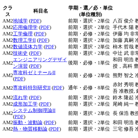
クラ
学期・選／必・単位
科目名
ス
(単位種別)
AM2
地域学
(
PDF
)
前期・選択・2単位
八百 俊介 
AM2
応用倫理学
(
PDF
)
前期・選択・2単位
手代木 陽 
AM2
工学倫理
(
PDF
)
前期・必修・2単位
伊藤 均 非
AM2
数理工学II
(
PDF
)
前期・選択・2単位
加藤 真嗣 
AM2
数値流体力学
(
PDF
)
前期・選択・2単位
柿木 哲哉 
AM2
技術史
(
PDF
)
前期・選択・2単位
中辻 武 非
エンジニアリングデザイ
和田 明浩 
後期・必修・1単位
AM2
ン演習
(
PDF
)
授，高科 
専攻科ゼミナールII
AM2
前期・必修・2単位
熊野 智之 
(
PDF
)
赤対 秀明 教
専攻科特別研究II
(
PDF
)
通年・必修・8単位
AM2
吾 准教授,
AM2
流れ学
(
PDF
)
前期・選択・2単位
鈴木 隆起 
AM2
成形加工学
(
PDF
)
前期・選択・2単位
尾崎 純一 
システム制御理論II
AM2
前期・選択・2単位
長 保浩 教
(
PDF
)
AM2
振動・波動論
(
PDF
)
前期・選択・2単位
和田 明浩 
AM2
熱・物質移動論
(
PDF
)
前期・選択・2単位
三宅 修吾 