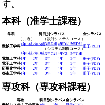
す。
本科（准学士課程）
学科
科目別シラバス
全シラバス
( 共通 )
( 設計システムコース )
3年D組
4年D組
5年D組
1年A組
2年A組
機械工学科
冊子(PDF)
( システム制御コース )
1年B組
2年B組
3年C組
4年C組
5年C組
電気工学科
1年
2年
3年
4年
5年
冊子(PDF)
電子工学科
1年
2年
3年
4年
5年
冊子(PDF)
応用化学科
1年
2年
3年
4年
5年
冊子(PDF)
都市工学科
1年
2年
3年
4年
5年
冊子(PDF)
専攻科（専攻科課程）
専攻
科目別シラバス
全シラバス
機械システム工学専攻
1年
2年
冊子(PDF)