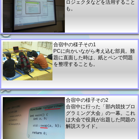
ロジェクタなどを活用すること
も。
合宿中の様子その1
PCに向かいながら考え込む部員。難
題に直面した時は、紙とペンで問題
を整理することも。
合宿中の様子その2
合宿中に行った「部内競技プロ
グラミング大会」の一幕。これ
は大会で役員が出題した問題の
解説スライド。