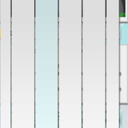
活動日時
電子計算機部の活動日時は、以下のとおりです。
平常時：月・水・金曜日の放課後
夏季 14:50～19:00（開始時間は授業時間数によって変動
します）
冬季 14:50～18:00（開始時間は授業時間数によって変動
します）
Copyright (C) 2010-2014 by KCCT Computer Club. All Rights
Reserved.
このWebサイトにある全ての内容について，制作者に無断で複
製及び転載することを禁止します．