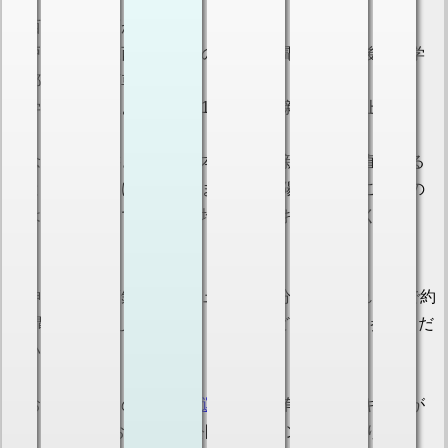
・西神中央方面から
神戸市営地下鉄西神山手線の三宮方面電車に乗車後、「学
園都市」駅で下車。
「学園都市」駅より徒歩約15分。山陽新幹線すぐ上。
（念のために書きますが、本当に山陽新幹線から直で来る
ことができるわけではありません。山陽新幹線をご利用の
際は「新神戸」で下車後、地下鉄線にお乗り換えくださ
い。）
※神戸市営地下鉄はラッシュ時に3~4分間隔、それ以外で約
7分間隔で運行しています。時刻表などは
こちら
を参照くだ
さい。
（お車をご利用の方は
総合運動公園
に有料のパーキングが
あります。 なお総合運動公園にてイベント等があります