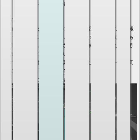
と、満車となることもあります）
部室の位置
活動場所は、学生会館2Fの北側にある部室、ならびに情報
センター2F第二演習室です。情報センターは、活動日でも
使用しているときとしていないときがありますので、御用
の際は部室まで直接お願いいたします。
なお、学内における電子計算機部室並びにセンター第二演
習室の位置は以下のとおりとなります。
（クリックで拡大表示できます）