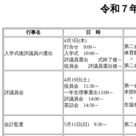
令和７
行事名
日 時
4月3日(木)
第二
打合せ 9:00～
体育
入学式後評議員の選出
入学式 10:00～
評議員選出 式終了後～
第二
役員会 評議員選出後～
4月19日(土）
第一
役員会 11:30～
本部
評議員会
一年生理事選出13:00～
評議員会 14:00～
生協
茶話会 14:50～
会計監査
5月11日(日) 9:30～
第二