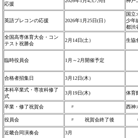
2026年1月4,5,7,9日
神戸
応援
国立
英語プレコンの応援
2026年1月25日(日）
少年
都渋
全国高専体育大会・コン
2月14日(土）
生協
テスト祝勝会
臨時役員会
1月～2月開催予定
合格者招集日
3月12日(木）
本科卒業式・専攻科修了
3月19日(木)
体育
式
卒業・修了祝賀会
〃
西神
役員会
〃 祝賀会終了後
近畿合同演奏会
3月