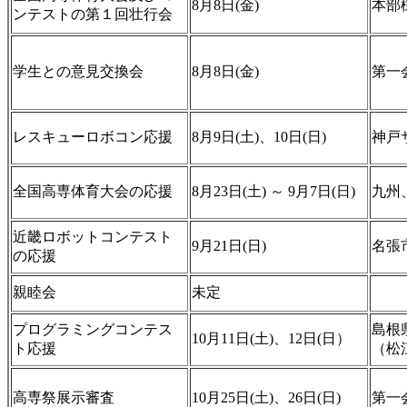
8月8日(金)
本部
ンテストの第１回壮行会
学生との意見交換会
8月8日(金)
第一
レスキューロボコン応援
8月9日(土)、10日(日)
神戸
全国高専体育大会の応援
8月23日(土) ～ 9月7日(日)
九州
近畿ロボットコンテスト
9月21日(日)
名張
の応援
親睦会
未定
プログラミングコンテス
島根
10月11日(土)、12日(日）
ト応援
（松
高専祭展示審査
10月25日(土)、26日(日)
第一