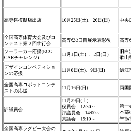
高専祭模擬店出店
10月25日(土)、26日(日)
中央
全国高専体育大会及びコ
高専祭2日目展示表彰後
高専
ンテスト第２回壮行会
ソーラーカー応援(ECO-
旧白
11月1日(土）、2日(日）
CARチャレンジ)
歌山
デザインコンペティショ
11月8日(土)、9日(日)
鯖江
ンの応援
全国高専ロボットコンテ
11月16日(日)
両国
ストの応援
11月29日(土）
第一
役員会 12:30～
評議員会
本部
評議員会 14:00～
生協
茶話会 15:10～
全国高専ラグビー大会の