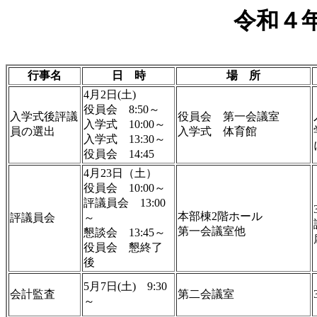
令和４
行事名
日 時
場 所
4月2日(土)
役員会 8:50～
入学式後評議
役員会 第一会議室
入学式 10:00～
員の選出
入学式 体育館
入学式 13:30～
役員会 14:45
4月23日（土）
役員会 10:00～
評議員会 13:00
本部棟2階ホール
評議員会
～
第一会議室他
懇談会 13:45～
役員会 懇終了
後
5月7日(土) 9:30
会計監査
第二会議室
～