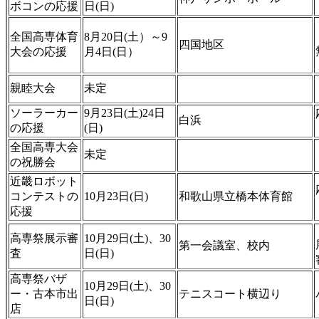
ボコンの応援
日(日)
全国高専体育
8月20日(土）～9
四国地区
大会の応援
月4日(日）
親睦大会
未定
ソーラーカー
9月23日(土)24日
白浜
の応援
(日)
全国高専大会
未定
の祝勝会
近畿ロボット
コンテストの
10月23日(日)
和歌山県立橋本体育館
応援
高専祭展示審
10月29日(土)、30
第一会議室、校内
査
日(日)
高専祭バザ
10月29日(土)、30
ー・古本市出
テニスコート横辺り
日(日)
店