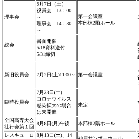
5月7日（土）
役員会 13：00
第一会議室
理事会
～
本部棟2階ホール
理事会 14：30
～
書面開催
総会
5/18資料送付
5/31締切
新旧役員会
7月2日(土)11:00～
第一会議室
7月23日(土)
コロナウイルス
臨時役員会
未定
感染拡大の場合
は未開催
全国高専大会
8月8日(月)午後
本部棟2階ホール
壮行会第１回
レスキューロ
8月13日(土)、14
神戸サンボーホール