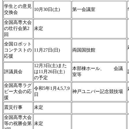
学生との意見
10月30日(土)
第一会議室
交換会
全国高専大会
の壮行会第2
未定
回
全国ロボット
コンテストの
11月27日(日)
両国国技館
応援
12月3日(土)また
本部棟ホール、 会議
評議員会
は11月26日(土）
室等
の予定
全国高専ラグ
令和5年1月4,5,7,9
ビー大会の応
神戸ユニバー記念競技場
日
援
震災行事
未定
全国高専大会
等の祝勝会第
未定