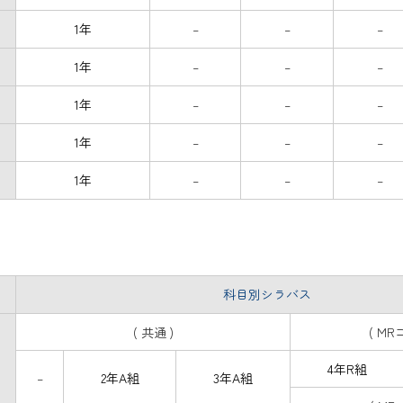
1年
–
–
–
1年
–
–
–
1年
–
–
–
1年
–
–
–
1年
–
–
–
科目別シラバス
( 共通 )
( MR
4年R組
–
2年A組
3年A組