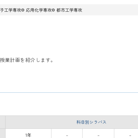
子工学専攻
応用化学専攻
都市工学専攻
間授業計画を紹介します。
科目別シラバス
1年
–
–
–