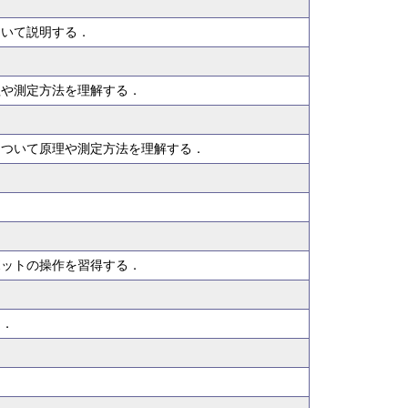
ついて説明する．
理や測定方法を理解する．
について原理や測定方法を理解する．
ボットの操作を習得する．
う．