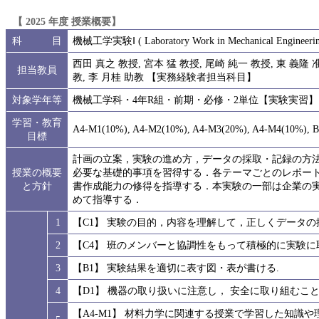
【 2025 年度 授業概要】
科 目
機械工学実験Ⅰ ( Laboratory Work in Mechanical Engineering
西田 真之 教授, 宮本 猛 教授, 尾崎 純一 教授, 東 義隆 
担当教員
教, 李 月桂 助教 【実務経験者担当科目】
対象学年等
機械工学科・4年R組・前期・必修・2単位【実験実習】 ( 学
学習・教育
A4-M1(10%), A4-M2(10%), A4-M3(20%), A4-M4(10%), B
目標
計画の立案，実験の進め方，データの採取・記録の方
授業の概要
必要な基礎的事項を習得する．各テーマごとのレポー
と方針
書作成能力の修得を指導する．本実験の一部は企業の
めて指導する．
1
【C1】 実験の目的，内容を理解して，正しくデータ
2
【C4】 班のメンバーと協調性をもって積極的に実験
3
【B1】 実験結果を適切に表す図・表が書ける.
4
【D1】 機器の取り扱いに注意し， 安全に取り組むこと
【A4-M1】 材料力学に関連する授業で学習した知識