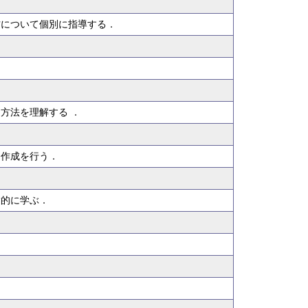
方について個別に指導する．
方法を理解する ．
ト作成を行う．
験的に学ぶ．