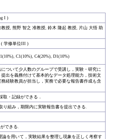
 I )
准教授, 熊野 智之 准教授, 鈴木 隆起 教授, 片山 大悟 助
修単位III )
1(10%), C1(10%), C4(20%), D1(10%)
法について少人数のグループで受講し，実験・研究に
ト提出を義務付けて基本的なデータ処理能力，技術文
実務経験教員が担当し，実務で必要な報告書作成も含
の採取・記録ができる．
に取り組み，期限内に実験報告書を提出できる.
ができる.
や理論を用いて，実験結果を整理し現象を正しく考察す