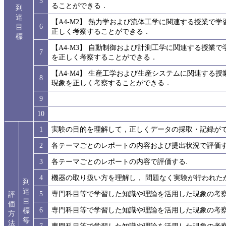
5
ることができる．
到
達
【A4-M2】 熱力学および流体工学に関連する授業で
6
目
正しく考察することができる．
標
【A4-M3】 自動制御および計測工学に関連する授業
7
を正しく考察することができる．
【A4-M4】 生産工学および生産システムに関連する
8
現象を正しく考察することができる．
9
10
1
実験の目的を理解して，正しくデータの採取・記録が
2
各テーマごとのレポートの内容および提出状況で評価す
3
各テーマごとのレポートの内容で評価する.
4
機器の取り扱い方を理解し， 問題なく実験が行われた
到
達
5
専門科目等で学習した知識や理論を活用した現象の考
評
目
価
6
専門科目等で学習した知識や理論を活用した現象の考
標
方
毎
法