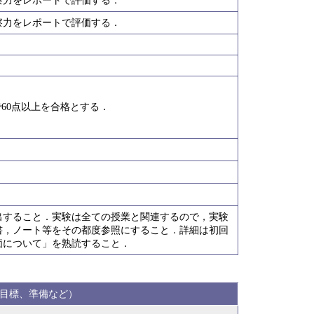
察力をレポートで評価する．
察力をレポートで評価する．
で60点以上を合格とする．
出すること．実験は全ての授業と関連するので，実験
書，ノート等をその都度参照にすること．詳細は初回
価について」を熟読すること．
目標、準備など）