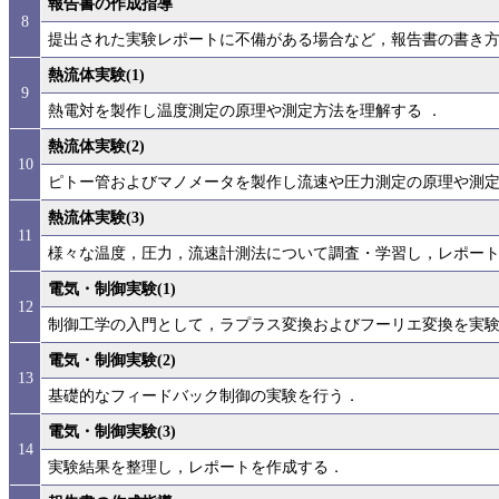
報告書の作成指導
8
提出された実験レポートに不備がある場合など，報告書の書き
熱流体実験(1)
9
熱電対を製作し温度測定の原理や測定方法を理解する ．
熱流体実験(2)
10
ピトー管およびマノメータを製作し流速や圧力測定の原理や測定
熱流体実験(3)
11
様々な温度，圧力，流速計測法について調査・学習し，レポー
電気・制御実験(1)
12
制御工学の入門として，ラプラス変換およびフーリエ変換を実
電気・制御実験(2)
13
基礎的なフィードバック制御の実験を行う．
電気・制御実験(3)
14
実験結果を整理し，レポートを作成する．