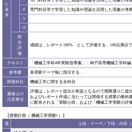
7
専門科目等で学習した知識や理論を活用した現象の考
と
基
8
専門科目等で学習した知識や理論を活用した現象の考
準
9
10
総
合
成績は，レポート100% として評価する．100点満点
評
価
テキスト
「機械工学科4年実験指導書」：神戸高専機械工学科編
参考書
各実験テーマ毎に指示する．
関連科目
機械工学に関する全科目
評価は，レポート提出が前提となるので期限通りに提
履修上の
およびレポート作成に当たっては関係する授業の教科
注意事項
に配布される「実験心得」および「機械工学実験の評
【授業計画（ 機械工学実験Ⅰ ）】
週
上段：テーマ／下段：内容（