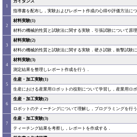
ガイダンス
1
指導書を配布し，実験およびレポート作成の心得や評価方法に
材料実験(1)
2
材料の機械的性質と試験法に関する実験．引張試験について原
材料実験(2)
3
材料の機械的性質と試験法に関する実験．硬さ試験，衝撃試験
材料実験(3)
4
測定結果を整理しレポート作成を行う．
生産・加工実験(1)
5
生産における産業用ロボットの役割について学習し，産業用ロ
生産・加工実験(2)
6
ロボットのティーチングについて理解し，プログラミングを行
生産・加工実験(3)
7
ティーチング結果を考察し，レポートを作成する．