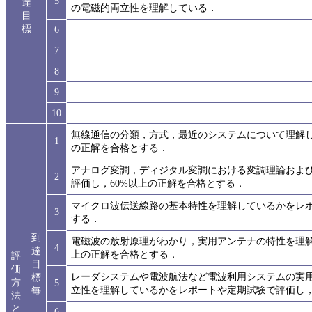
5
達
の電磁的両立性を理解している．
目
標
6
7
8
9
10
無線通信の分類，方式，最近のシステムについて理解し
1
の正解を合格とする．
アナログ変調，ディジタル変調における変調理論およ
2
評価し，60%以上の正解を合格とする．
マイクロ波伝送線路の基本特性を理解しているかをレポ
3
する．
到
電磁波の放射原理がわかり，実用アンテナの特性を理解
4
達
上の正解を合格とする．
評
目
価
レーダシステムや電波航法など電波利用システムの実
標
方
5
立性を理解しているかをレポートや定期試験で評価し，
毎
法
と
6