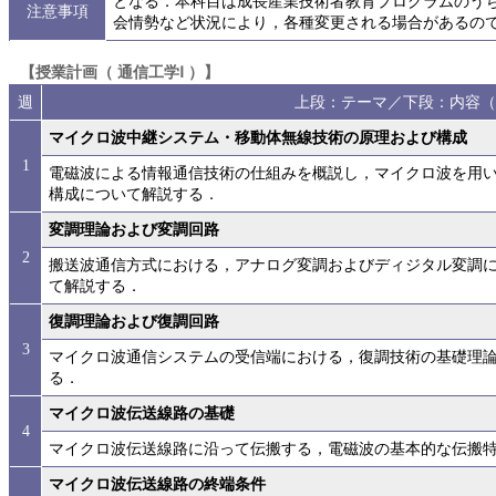
となる．本科目は成長産業技術者教育プログラムのう
注意事項
会情勢など状況により，各種変更される場合があるの
【授業計画（ 通信工学Ⅰ ）】
週
上段：テーマ／下段：内容（
マイクロ波中継システム・移動体無線技術の原理および構成
1
電磁波による情報通信技術の仕組みを概説し，マイクロ波を用
構成について解説する．
変調理論および変調回路
2
搬送波通信方式における，アナログ変調およびディジタル変調
て解説する．
復調理論および復調回路
3
マイクロ波通信システムの受信端における，復調技術の基礎理
る．
マイクロ波伝送線路の基礎
4
マイクロ波伝送線路に沿って伝搬する，電磁波の基本的な伝搬
マイクロ波伝送線路の終端条件