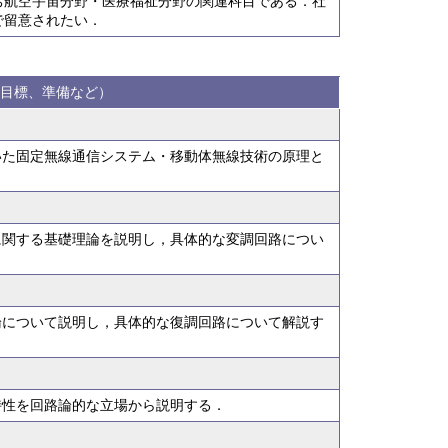
ち航空宇宙分野・医療福祉分野の関連科目である．社
で留意されたい．
目標、準備など）
いた固定無線通信システム・移動体無線技術の原理と
に関する基礎理論を説明し，具体的な変調回路につい
論について説明し，具体的な復調回路について解説す
特性を回路論的な立場から説明する．