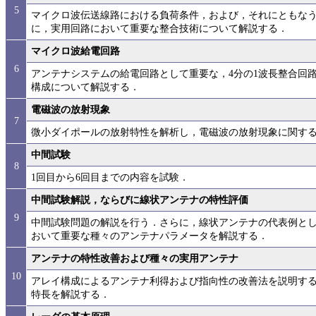
5
マイクロ波伝送線路における負荷条件，および，それにともな
に，実用回路において重要な整合技術について解説する．
マイクロ波給電回路
6
アンテナシステムの給電回路として重要な，4分の1波長整合回
構成について解説する．
電磁波の放射現象
7
微小ダイポールの放射特性を解析し，電磁波の放射現象に関す
中間試験
8
1回目から6回目までの内容を試験．
中間試験解説，ならびに線状アンテナの特性評価
9
中間試験問題の解説を行う．さらに，線状アンテナの代表例と
おいて重要な種々のアンテナパラメータを解説する．
アンテナの特性改善および種々の実用アンテナ
10
アレイ構成によるアンテナ利得および指向性の改善法を説明す
特長を解説する．