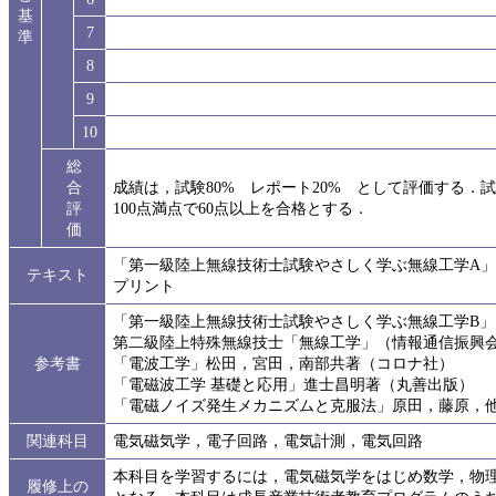
基
7
準
8
9
10
総
合
成績は，試験80% レポート20% として評価する
評
100点満点で60点以上を合格とする．
価
「第一級陸上無線技術士試験やさしく学ぶ無線工学A
テキスト
プリント
「第一級陸上無線技術士試験やさしく学ぶ無線工学B」
第二級陸上特殊無線技士「無線工学」（情報通信振興
参考書
「電波工学」松田，宮田，南部共著（コロナ社）
「電磁波工学 基礎と応用」進士昌明著（丸善出版）
「電磁ノイズ発生メカニズムと克服法」原田，藤原，
関連科目
電気磁気学，電子回路，電気計測，電気回路
本科目を学習するには，電気磁気学をはじめ数学，物
履修上の