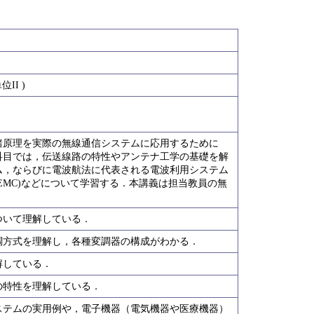
II )
諸原理を実際の無線通信システムに応用するために
科目では，伝送線路の特性やアンテナ工学の基礎を解
ム，ならびに電波航法に代表される電波利用システム
EMC)などについて学習する．本講義は担当教員の無
について理解している．
変調方式を理解し，各種変調器の構成がわかる．
解している．
ナの特性を理解している．
システムの実用例や，電子機器（電気機器や医療機器）