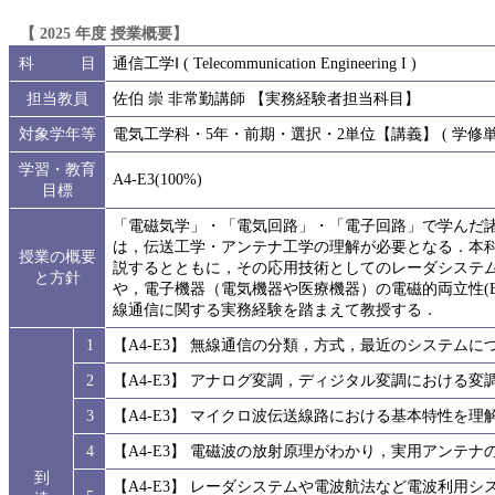
【 2025 年度 授業概要】
科 目
通信工学Ⅰ ( Telecommunication Engineering I )
担当教員
佐伯 崇 非常勤講師 【実務経験者担当科目】
対象学年等
電気工学科・5年・前期・選択・2単位【講義】 ( 学修単位
学習・教育
A4-E3(100%)
目標
「電磁気学」・「電気回路」・「電子回路」で学んだ
は，伝送工学・アンテナ工学の理解が必要となる．本
授業の概要
説するとともに，その応用技術としてのレーダシステ
と方針
や，電子機器（電気機器や医療機器）の電磁的両立性(
線通信に関する実務経験を踏まえて教授する．
1
【A4-E3】 無線通信の分類，方式，最近のシステム
2
【A4-E3】 アナログ変調，ディジタル変調における
3
【A4-E3】 マイクロ波伝送線路における基本特性を理
4
【A4-E3】 電磁波の放射原理がわかり，実用アンテ
到
【A4-E3】 レーダシステムや電波航法など電波利用