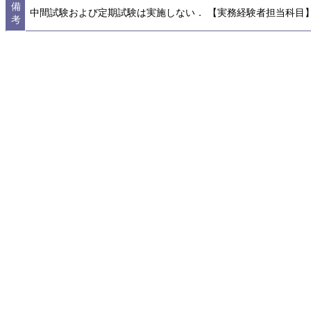
備
中間試験および定期試験は実施しない． 【実務経験者担当科目
考