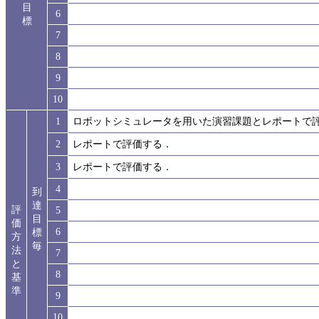
目
6
標
7
8
9
10
1
ロボットシミュレータを用いた演習課題とレポートで
2
レポートで評価する．
3
レポートで評価する．
4
到
達
評
5
目
価
6
標
方
毎
法
7
と
8
基
準
9
10