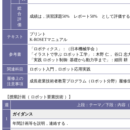
総
合
成績は，演習課題50% レポート50% として評価する
評
価
プリント
テキスト
K-ROSETマニュアル
「ロボティクス」：（日本機械学会 ）
参考書
「イラストで学ぶ ロボット工学」：木野 仁， 谷口 忠
「実践 ロボット制御: 基礎から動力学まで」：細田 耕
関連科目
ロボット入門，ロボット応用実践
履修上の
成長産業技術者教育プログラム（ロボット分野）履修
注意事項
【授業計画（ ロボット要素技術 ）】
週
上段：テーマ／下段：内容（
ガイダンス
1
年間計画等を説明，連絡する．