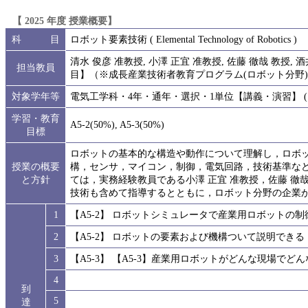
【 2025 年度 授業概要】
科 目
ロボット要素技術 ( Elemental Technology of Robotics )
清水 俊彦 准教授, 小澤 正宜 准教授, 佐藤 徹哉 教授,
担当教員
目】（※成長産業技術者教育プログラム(ロボット分野
対象学年等
電気工学科・4年・通年・選択・1単位【講義・演習】 ( 
学習・教育
A5-2(50%), A5-3(50%)
目標
ロボットの基本的な構造や動作について理解し，ロボ
授業の概要
構，センサ，マイコン，制御，電気回路，技術基準な
と方針
ては，実務経験教員である小澤 正宜 准教授，佐藤 徹哉
技術も含めて指導するとともに，ロボット分野の企業
1
【A5-2】 ロボットシミュレータで産業用ロボットの
2
【A5-2】 ロボットの要素および機構ついて説明できる
3
【A5-3】 【A5-3】産業用ロボットがどんな現場で
4
到
5
達