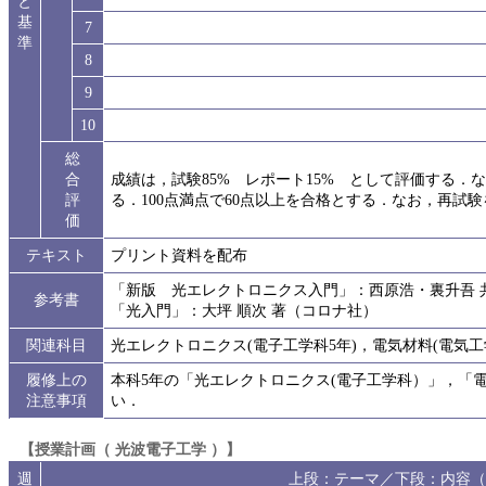
と
基
7
準
8
9
10
総
合
成績は，試験85% レポート15% として評価する
評
る．100点満点で60点以上を合格とする．なお，再試
価
テキスト
プリント資料を配布
「新版 光エレクトロニクス入門」：西原浩・裏升吾 
参考書
「光入門」：大坪 順次 著（コロナ社）
関連科目
光エレクトロニクス(電子工学科5年)，電気材料(電気工学
履修上の
本科5年の「光エレクトロニクス(電子工学科）」，「
注意事項
い．
【授業計画（ 光波電子工学 ）】
週
上段：テーマ／下段：内容（