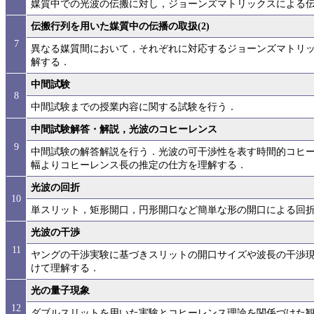
媒質中での光波の伝搬に対し，ジョーンズマトリックスによる
伝搬行列を用いた媒質中の伝播の取扱(2)
7
異なる媒質間において，それぞれに対応するジョーンズマトリ
解する．
中間試験
8
中間試験までの授業内容に関する試験を行う．
中間試験解答・解説，光波のコヒーレンス
9
中間試験の解答解説を行う．光波の可干渉性を表す時間的コヒ
幅よりコヒーレンス長の推定の仕方を理解する．
光波の回折
10
単スリット，矩形開口，円形開口など簡単な形の開口による回
光波の干渉
11
ヤングの干渉実験に基づきスリットの開口サイズや波長の干渉
けて理解する．
光の量子現象
12
ダブルスリットを用いた実験とコヒーレンス理論を関係づけた