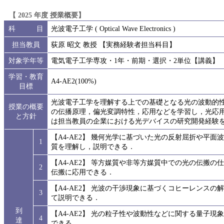
【 2025 年度 授業概要】
科 目
光波電子工学 ( Optical Wave Electronics )
担当教員
荻原 昭文 教授 【実務経験者担当科目】
対象学年等
電気電子工学専攻・1年・前期・選択・2単位【講義】
学習・教育
A4-AE2(100%)
目標
光波電子工学を理解する上での基礎となる光の波動的
授業の概要
の伝播原理，偏光変調特性，応用などを学習し，光応
と方針
は担当教員の企業における光デバイスの研究開発経験を
【A4-AE2】 幾何光学に基づいた光の反射屈折や平
1
質を理解し，説明できる．
【A4-AE2】 等方媒質や非等方媒質中での光の伝搬
2
伝搬に応用できる．
【A4-AE2】 光波の干渉現象に基づくコヒーレンス
3
て説明できる．
到
【A4-AE2】 光の粒子性や波動性などに関する量子
4
達
できる ．