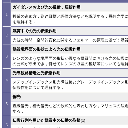
ガイダンスおよび光の反射，屈折作用
1
授業の進め方，到達目標と評価方法などを説明する．幾何光学
を理解する．
媒質中での光の伝搬作用
2
光波の時間・空間的変化に関するフェルマーの原理に基づく媒
媒質境界面の形状による光の伝搬作用
3
レンズのような境界面の形状が異なる媒質間における光の伝搬
の公式が導出でき，併せてレンズの収差の種類等についても理
光導波路構造と光伝播作用
4
ステップインデックス形光導波路とグレーデッドインデックス
伝搬作用について理解する．
偏光
5
直線偏光，楕円偏光などの数式的な表わし方や，マリュスの法
する．
伝搬行列を用いた媒質中の伝播の取扱(1)
6