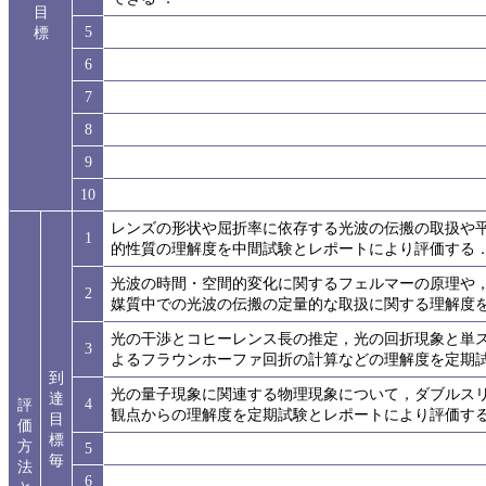
目
5
標
6
7
8
9
10
レンズの形状や屈折率に依存する光波の伝搬の取扱や
1
的性質の理解度を中間試験とレポートにより評価する
光波の時間・空間的変化に関するフェルマーの原理や
2
媒質中での光波の伝搬の定量的な取扱に関する理解度
光の干渉とコヒーレンス長の推定，光の回折現象と単
3
よるフラウンホーファ回折の計算などの理解度を定期
到
光の量子現象に関連する物理現象について，ダブルス
達
4
評
観点からの理解度を定期試験とレポートにより評価す
目
価
標
方
5
毎
法
6