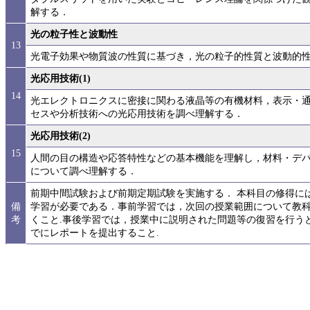
解する．
光の粒子性と波動性
13
光電子効果や物質波の性質に基づき，光の粒子的性質と波動的
光応用技術(1)
14
光エレクトロニクスに密接に関わる液晶等の有機材料，表示・
セスや分析技術への光応用技術を調べ理解する．
光応用技術(2)
15
人間の目の構造や応答特性などの基本機能を理解し，材料・デ
について調べ理解する．
前期中間試験および前期定期試験を実施する． 本科目の修得には，
備
学習が必要である．事前学習では，次回の授業範囲について教
考
くこと.事後学習では，授業中に説明された問題等の復習を行う
でにレポートを提出すること.