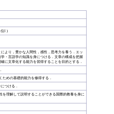
I )
とにより，豊かな人間性，感性，思考力を養う．エッ
語学・言語学の知識を身につける．文章の構成を把握
明確に文章化する能力を習得することを目的とする．
．
書くための基礎的能力を修得する．
身につける．
特性を理解して説明することができる国際的教養を身に