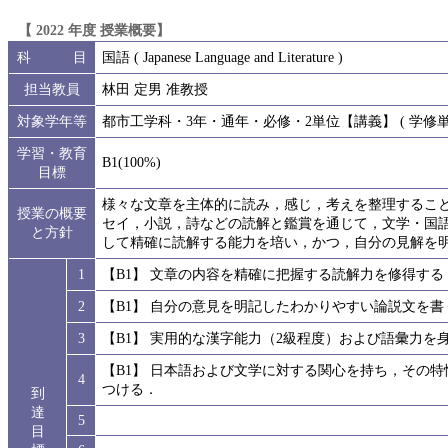
【 2022 年度 授業概要】
科 目
国語 ( Japanese Language and Literature )
担当教員
林田 定男 准教授
対象学年等
都市工学科・3年・通年・必修・2単位【講義】 ( 学修単位
学習・教育
B1(100%)
目標
様々な文章を主体的に読み，感じ，考えを整理するこ
授業の概要
セイ，小説，詩などの読解と鑑賞を通じて，文学・国
と方針
して精確に読解する能力を培い，かつ，自分の見解を
1
【B1】 文章の内容を精確に把握する読解力を修得する
2
【B1】 自分の意見を明記したわかりやすい論説文を
3
【B1】 実用的な漢字能力（2級程度）および語彙力を
【B1】 日本語および文学に対する関心を持ち，その
4
つける．
到
達
5
目