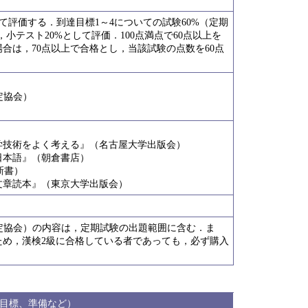
して評価する．到達目標1～4についての試験60%（定期
，小テスト20%として評価．100点満点で60点以上を
合は，70点以上で合格とし，当該試験の点数を60点
定協会）
学技術をよく考える』（名古屋大学出版会）
日本語』（朝倉書店）
新書）
文章読本』（東京大学出版会）
検定協会）の内容は，定期試験の出題範囲に含む．ま
ため，漢検2級に合格している者であっても，必ず購入
目標、準備など）