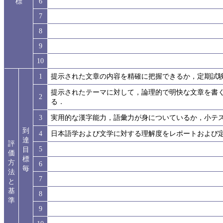
標
6
7
8
9
10
1
提示された文章の内容を精確に把握できるか，定期試
提示されたテーマに対して，論理的で明快な文章を書
2
る．
3
実用的な漢字能力，語彙力が身についているか，小テ
到
4
日本語学および文学に対する理解度をレポートおよび
達
評
5
目
価
標
方
6
毎
法
7
と
基
8
準
9