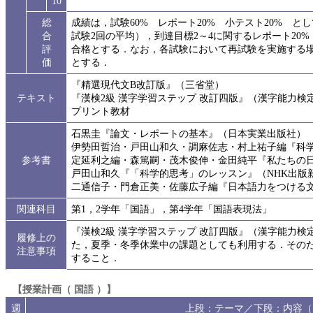
10
総
成績は，試験60% レポート20% 小テスト20% と
合
試験2回の平均），到達目標2～4に関するレポート20%
評
合格とする．なお，各試験において再試験を実施する場
価
とする．
『精選現代文B改訂版』（三省堂）
テキスト
『漢検2級 漢字学習ステップ 改訂四版』（漢字能力検
プリント教材
石黒圭『論文・レポートの基本』（日本実業出版社）
伊勢田哲治・戸田山和久・調麻佐志・村上祐子編『科
参考書
定延利之編・森篤嗣・茂木俊伸・金田純平『私たちの
戸田山和久『「科学的思考」のレッスン』（NHK出版
二通信子・門倉正美・佐藤広子編『日本語力をつける
関連科目
第1，2学年「国語」，第4学年「国語表現法」
『漢検2級 漢字学習ステップ 改訂四版』（漢字能力
履修上の
た，夏季・冬季休業中の課題としても利用する．その
注意事項
すること．
【授業計画（ 国語 ）】
週
上段：テーマ／下段：内容（