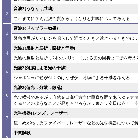
音波2{うなり，共鳴}
2
これまでに学んだ波性質から，うなりと共鳴について考える．
音波3{ドップラー効果}
3
緊急車両がサイレンを鳴らして近づくときと遠ざかるときでは
光波1{反射と屈折，回折と干渉}
4
光波の反射と屈折，2本のスリットによる光の回折と干渉を考え
光波2{薄膜による光の干渉}
5
シャボン玉に色が付くのはなぜか．薄膜による干渉を考える．
光波2{偏光，分散，散乱}
6
光は横波であるが，自然光は進行方向に垂直な面であらゆる方
くるとどのようなことが起きるだろうか．また，夕日は赤く，
光学機器{レンズ，レーザー}
7
鏡，めがね，光ファイバー，レーザーなどの光学機器について
中間試験
8