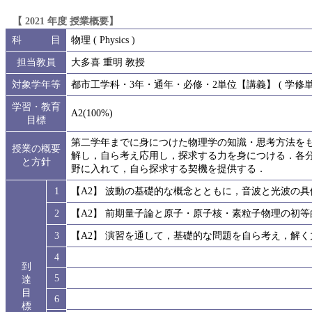
【 2021 年度 授業概要】
科 目
物理 ( Physics )
担当教員
大多喜 重明 教授
対象学年等
都市工学科・3年・通年・必修・2単位【講義】 ( 学修単位
学習・教育
A2(100%)
目標
第二学年までに身につけた物理学の知識・思考方法を
授業の概要
解し，自ら考え応用し，探求する力を身につける．各
と方針
野に入れて，自ら探求する契機を提供する．
1
【A2】 波動の基礎的な概念とともに，音波と光波の
2
【A2】 前期量子論と原子・原子核・素粒子物理の初
3
【A2】 演習を通して，基礎的な問題を自ら考え，解
4
到
5
達
目
6
標