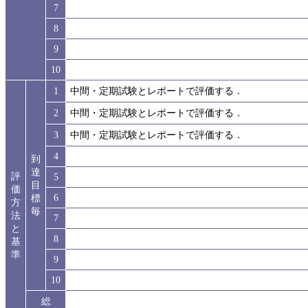
7
8
9
10
1
中間・定期試験とレポートで評価する．
2
中間・定期試験とレポートで評価する．
3
中間・定期試験とレポートで評価する．
4
到
達
評
5
目
価
6
標
方
毎
法
7
と
8
基
準
9
10
総