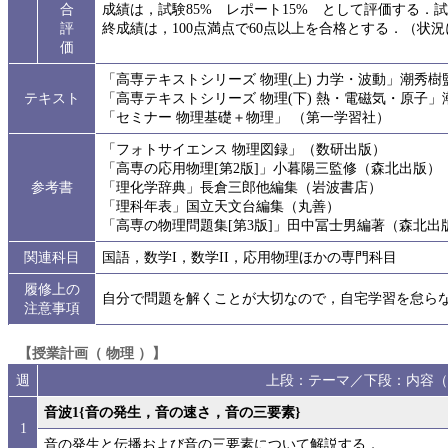
合
成績は，試験85% レポート15% として評価する
評
終成績は，100点満点で60点以上を合格とする．（状
価
「高専テキストシリーズ 物理(上) 力学・波動」潮秀
テキスト
「高専テキストシリーズ 物理(下) 熱・電磁気・原子
「セミナー 物理基礎＋物理」 （第一学習社）
「フォトサイエンス 物理図録」（数研出版）
「高専の応用物理[第2版]」小暮陽三監修（森北出版）
参考書
「理化学辞典」長倉三郎他編集（岩波書店）
「理科年表」国立天文台編集（丸善）
「高専の物理問題集[第3版]」田中冨士男編著（森北出
関連科目
国語，数学I，数学II，応用物理ほかの専門科目
履修上の
自分で問題を解くことが大切なので，自宅学習を怠ら
注意事項
【授業計画（ 物理 ）】
週
上段：テーマ／下段：内容（
音波1{音の発生，音の速さ，音の三要素}
1
音の発生と伝播および音の三要素について解説する．