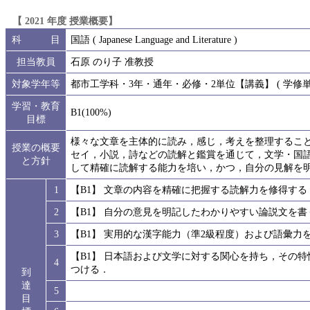
【 2021 年度 授業概要】
科 目
国語 ( Japanese Language and Literature )
担当教員
石原 のり子 准教授
対象学年等
都市工学科・3年・通年・必修・2単位【講義】 ( 学修単位
学習・教育
B1(100%)
目標
様々な文章を主体的に読み，感じ，考えを整理するこ
授業の概要
セイ，小説，詩などの読解と鑑賞を通じて，文学・国
と方針
して精確に読解する能力を培い，かつ，自分の見解を
1
【B1】 文章の内容を精確に把握する読解力を修得する
2
【B1】 自分の意見を明記したわかりやすい論説文を
3
【B1】 実用的な漢字能力（準2級程度）および語彙力
【B1】 日本語および文学に対する関心を持ち，その
4
つける．
到
達
5
目