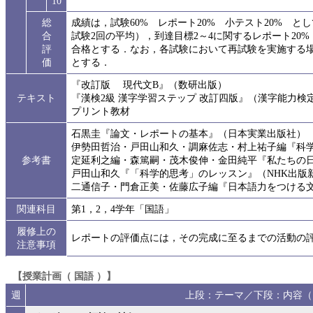
10
総
成績は，試験60% レポート20% 小テスト20% と
合
試験2回の平均），到達目標2～4に関するレポート20%
評
合格とする．なお，各試験において再試験を実施する場
価
とする．
『改訂版 現代文B』（数研出版）
テキスト
『漢検2級 漢字学習ステップ 改訂四版』（漢字能力検
プリント教材
石黒圭『論文・レポートの基本』（日本実業出版社）
伊勢田哲治・戸田山和久・調麻佐志・村上祐子編『科
参考書
定延利之編・森篤嗣・茂木俊伸・金田純平『私たちの
戸田山和久『「科学的思考」のレッスン』（NHK出版
二通信子・門倉正美・佐藤広子編『日本語力をつける
関連科目
第1，2，4学年「国語」
履修上の
レポートの評価点には，その完成に至るまでの活動の
注意事項
【授業計画（ 国語 ）】
週
上段：テーマ／下段：内容（