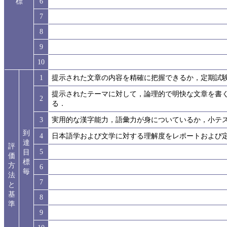
標
6
7
8
9
10
1
提示された文章の内容を精確に把握できるか，定期試
提示されたテーマに対して，論理的で明快な文章を書
2
る．
3
実用的な漢字能力，語彙力が身についているか，小テ
到
4
日本語学および文学に対する理解度をレポートおよび
達
評
5
目
価
標
方
6
毎
法
7
と
基
8
準
9