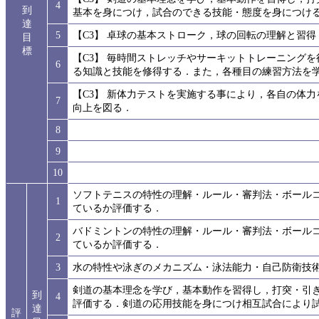
4
到
基本を身につけ，試合のできる技能・態度を身につけ
達
5
【C3】 卓球の基本ストローク，球の回転の理解と習
目
標
【C3】 毎時間ストレッチやサーキットトレーニング
6
る知識と技能を修得する．また，各種目の練習方法を
【C3】 新体力テストを実施する事により，各自の体
7
向上を図る．
8
9
10
ソフトテニスの特性の理解・ルール・審判法・ボール
1
ているか評価する．
バドミントンの特性の理解・ルール・審判法・ボール
2
ているか評価する．
3
水の特性や泳ぎのメカニズム・泳法能力・自己防衛技
剣道の基本理念を学び，基本動作を習得し，打突・引
到
4
評価する．剣道の応用技能を身につけ相互試合により
達
評