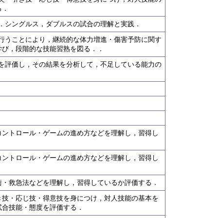
る．
得．シングルス，ダブルスの試合の理解と実践．
を行うことにより，継続的な体力増進・傷害予防に関す
学び，段階的な技能習熟を図る．．
力を評価し，その結果を分析して，不足している能力の
コントロール・ゲームの進め方などを理解し，習得し
コントロール・ゲームの進め方などを理解し，習得し
術・救急法などを理解し，習得しているか評価する．
き技・応じ技・得意技を身につけ，対人技能の基本を
試合技能・態度を評価する．