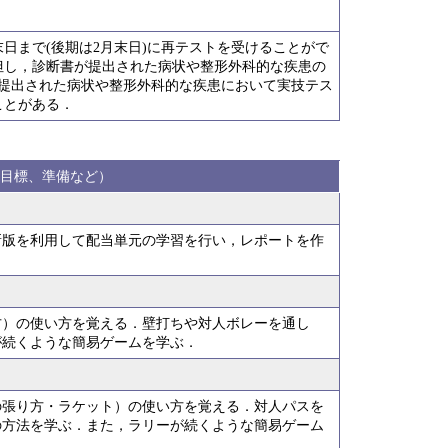
日まで(後期は2月末日)に再テストを受けることがで
但し，診断書が提出された病状や整形外科的な疾患の
が提出された病状や整形外科的な疾患において実技テス
ことがある．
目標、準備など）
新版を利用して配当単元の学習を行い，レポートを作
方）の使い方を覚える．壁打ちや対人ボレーを通し
が続くような簡易ゲームを学ぶ．
の張り方・ラケット）の使い方を覚える．対人パスを
の方法を学ぶ．また，ラリーが続くような簡易ゲーム