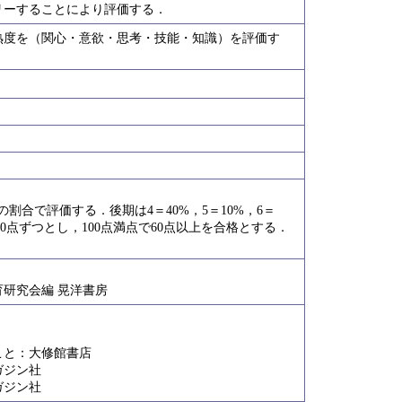
リーすることにより評価する．
熟度を（関心・意欲・思考・技能・知識）を評価す
%の割合で評価する．後期は4＝40%，5＝10%，6＝
50点ずつとし，100点満点で60点以上を合格とする．
研究会編 晃洋書房
こと：大修館書店
ガジン社
ガジン社