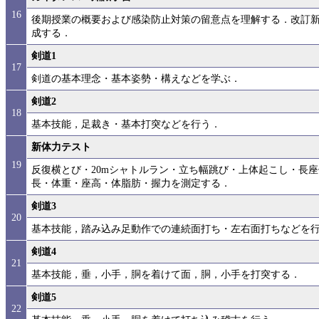
16
後期授業の概要および感染防止対策の留意点を理解する．改訂
成する．
剣道1
17
剣道の基本理念・基本姿勢・構えなどを学ぶ．
剣道2
18
基本技能，足裁き・基本打突などを行う．
新体力テスト
19
反復横とび・20mシャトルラン・立ち幅跳び・上体起こし・長座
長・体重・座高・体脂肪・握力を測定する．
剣道3
20
基本技能，踏み込み足動作での連続面打ち・左右面打ちなどを
剣道4
21
基本技能，垂，小手，胴を着けて面，胴，小手を打突する．
剣道5
22