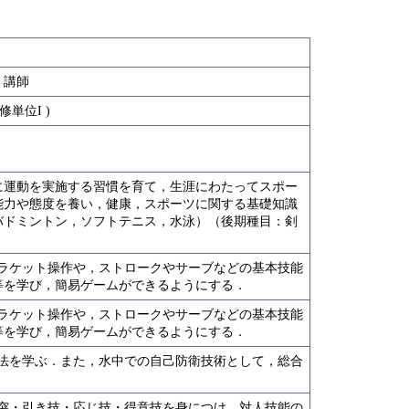
亮 講師
単位I )
に運動を実施する習慣を育て，生涯にわたってスポー
能力や態度を養い，健康，スポーツに関する基礎知識
バドミントン，ソフトテニス，水泳）（後期種目：剣
るラケット操作や，ストロークやサーブなどの基本技能
等を学び，簡易ゲームができるようにする．
るラケット操作や，ストロークやサーブなどの基本技能
等を学び，簡易ゲームができるようにする．
泳法を学ぶ．また，水中での自己防衛技術として，総合
打突・引き技・応じ技・得意技を身につけ，対人技能の