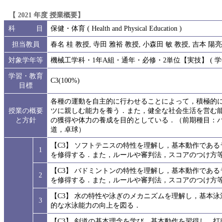
【 2021 年度 授業概要】
科 目
保健・体育 ( Health and Physical Education )
担当教員
春名 桂 教授, 寺田 雅裕 教授, 小森田 敏 教授, 吉本 陽
対象学年等
機械工学科・1年A組・通年・必修・2単位【実技】 ( 学修
学習・教育
C3(100%)
目標
各種の運動を自主的に行わせることによって，積極的
授業の概要
ツに親しむ能力を養う．また，健全な社会生活を営む
と方針
の獲得や体力の養成を目的としている．（前期種目：
道，卓球）
【C3】 ソフトテニスの特性を理解し，基本動作であ
1
を修得する．また，ルールや審判法，スコアのつけ方
【C3】 バドミントンの特性を理解し，基本動作であ
2
を修得する．また，ルールや審判法，スコアのつけ方
【C3】 水の特性や泳ぎのメカニズムを理解し，基本
3
的な水泳能力の向上を図る．
【C3】 剣道の基本理念を学び，基本動作を習得し，