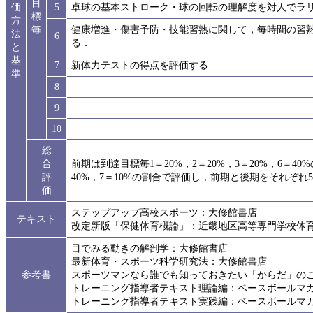
目
価
5
卓球の基本ストローク・球の回転の理解度を対人でラ
標
方
毎
健康増進・傷害予防・技能習熟に関して，毎時間の習
法
6
る．
と
基
7
新体力テストの得点を評価する.
準
8
9
10
総
合
前期は到達目標毎1＝20%，2＝20%，3＝20%，6＝40
評
40%，7＝10%の割合で評価し，前期と後期をそれぞれ
価
ステップアップ高校スポーツ：大修館書店
テキスト
改定新版「保健体育概論」：近畿地区高等専門学校体育
目でみる動きの解剖学：大修館書店
最新体育・スポーツ科学研究法：大修館書店
参考書
スポーツマンなら誰でも知っておきたい「からだ」の
トレーニング指導者テキスト理論編：ベースボールマ
トレーニング指導者テキスト実践編：ベースボールマ