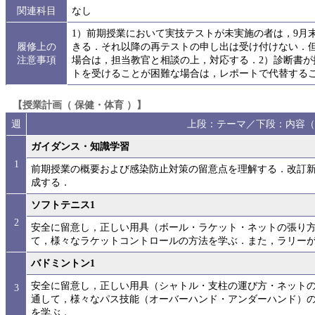
関連科目
なし
1）前期授業において実技テストが未実施の者は，9月末
履修上の
きる．それ以降の再テストの申し出は受け付けない．
注意事項
場合は，担当教官と相談の上，対応する．2）診断書
トを受けることが困難な場合は，レポートで代替する
【授業計画（ 保健・体育 ）】
週
上段：テーマ／下段：内容（
ガイダンス・知識学習
1
前期授業の概要および感染防止対策の留意点を理解する．改訂
成する．
ソフトテニス1
2
安全に留意し，正しい用具（ボール・ラケット・ネットの張り
て，様々なラケットコントロールの方法を学ぶ．また，ラリー
バドミントン1
安全に留意し，正しい用具（シャトル・支柱の運び方・ネット
3
通して，様々なパス技能（オーバーハンド・アンダーハンド）
を学ぶ．