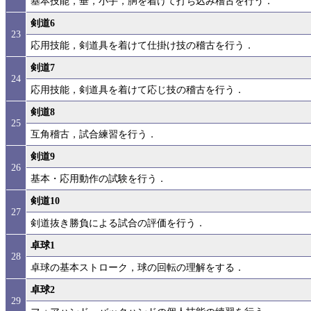
基本技能，垂，小手，胴を着けて打ち込み稽古を行う．
剣道6
23
応用技能，剣道具を着けて仕掛け技の稽古を行う．
剣道7
24
応用技能，剣道具を着けて応じ技の稽古を行う．
剣道8
25
互角稽古，試合練習を行う．
剣道9
26
基本・応用動作の試験を行う．
剣道10
27
剣道抜き勝負による試合の評価を行う．
卓球1
28
卓球の基本ストローク，球の回転の理解をする．
卓球2
29