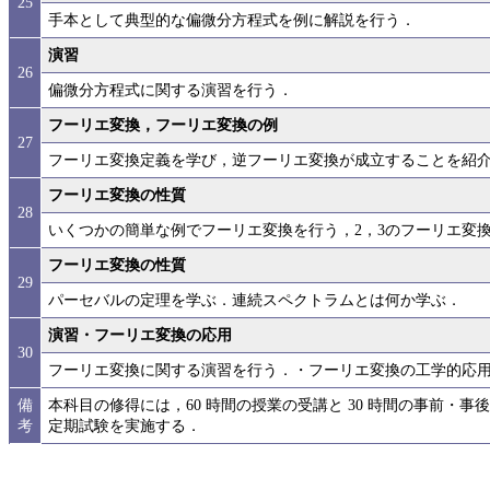
25
手本として典型的な偏微分方程式を例に解説を行う．
演習
26
偏微分方程式に関する演習を行う．
フーリエ変換，フーリエ変換の例
27
フーリエ変換定義を学び，逆フーリエ変換が成立することを紹
フーリエ変換の性質
28
いくつかの簡単な例でフーリエ変換を行う，2，3のフーリエ変
フーリエ変換の性質
29
パーセバルの定理を学ぶ．連続スペクトラムとは何か学ぶ．
演習・フーリエ変換の応用
30
フーリエ変換に関する演習を行う．・フーリエ変換の工学的応
備
本科目の修得には，60 時間の授業の受講と 30 時間の事前・
考
定期試験を実施する．