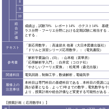
8
9
10
総
成績は，試験70% レポート14% 小テスト14% 
合
ラス分野・フーリエ分野における定期試験に相当する．
評
とする．
価
「新応用数学」：高遠節夫 他著（大日本図書出版社）
テキスト
「ドリルと演習シリーズ応用数学」：（電気書院）
「解析学要論(I)，(II)」：山本稔（裳華房）
参考書
「応用解析学入門」：白井宏（コロナ社）
「やさしいフーリエ変換」：松尾博（森北出版）
関連科目
電気回路，制御工学，数値解析，電磁気学
本科目は専門科目の基礎科目である．本科目の受講に
履修上の
識が必要となる．よって3年までの数学，電気数学を
注意事項
より，授業計画や総合評価など変更する可能性がある
【授業計画（ 応用数学Ⅱ ）】