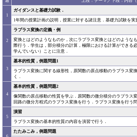
週
上段：テーマ／下段：内容（
ガイダンスと基礎力試験．
1
1年間の授業計画の説明，授業に対する諸注意．基礎力試験を実
ラプラス変換の定義・例
変換とはどのようなものか，次にラプラス変換とはどのような
2
際行う．学生は，部分積分の計算，極限における計算ができる
学んでいない）ことに注意．
基本的性質，例題問題1
3
ラプラス変換に関する線形性，原関数の原点移動のラプラス変
く．
基本的性質，例題問題2
4
像関数の原点移動の性質を学ぶ．原関数の微分積分のラプラス変
回路の微分方程式のラプラス変換を行う．ラプラス変換を行う
演習
5
ラプラス変換の基本的性質の内容を演習で行う．
たたみこみ，例題問題
6