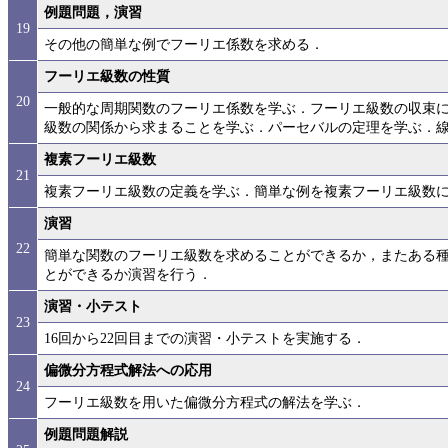
例題問題，演習
19
その他の簡単な例でフーリエ係数を求める．
フーリエ級数の性質
20
一般的な周期関数のフーリエ係数を学ぶ．フーリエ級数の収束
級数の関係から求まることを学ぶ．パーセバルの定理を学ぶ．
複素フーリエ級数
21
複素フーリエ級数の定義を学ぶ．簡単な例を複素フーリエ級数
演習
22
簡単な関数のフーリエ級数を求めることができるか，またある
とができるか演習を行う．
演習・小テスト
23
16回から22回目までの演習・小テストを実施する．
偏微分方程式解法への応用
24
フーリエ級数を用いた偏微分方程式の解法を学ぶ．
例題問題解説