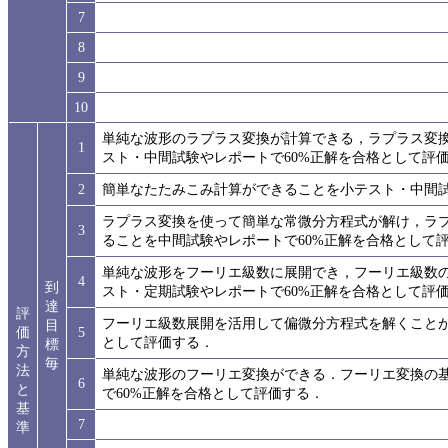
7
8
9
10
単純な波形のラプラス変換が計算できる，ラプラス変
1
スト・中間試験やレポートで60%正解を合格として評
2
簡単なたたみこみ計算ができることを小テスト・中間試
ラプラス変換を使って簡単な常微分方程式が解け，ラ
3
ることを中間試験やレポートで60%正解を合格として
単純な波形をフーリエ級数に展開でき，フーリエ級数
4
到
スト・定期試験やレポートで60%正解を合格として評
達
評
フーリエ級数展開を活用して偏微分方程式を解くことが
目
価
5
として評価する．
標
方
毎
法
単純な波形のフーリエ変換ができる．フーリエ変換の
6
と
で60%正解を合格として評価する．
基
7
準