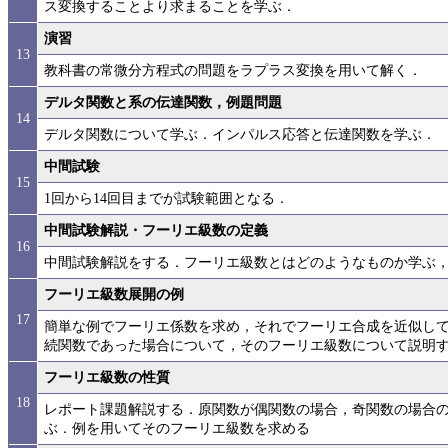
ス変換することより求まることを学ぶ．
演習
13
教科書の常微分方程式の問題をラプラス変換を用いて解く．
デルタ関数と系の伝達関数，例題問題
14
デルタ関数について学ぶ．インパルス応答と伝達関数を学ぶ．
中間試験
15
1回から14回目までが試験範囲となる．
中間試験解説・フーリエ級数の定義
16
中間試験解説をする．フーリエ級数とはどのようなものか学ぶ
フーリエ級数展開の例
17
簡単な例でフーリエ係数を求め，それでフーリエ合成を近似し
続関数であった場合について，そのフーリエ級数について説明
フーリエ級数の性質
18
レポート課題解説する．原関数が偶関数の場合，奇関数の場合
ぶ．例を用いてそのフーリエ級数を求める