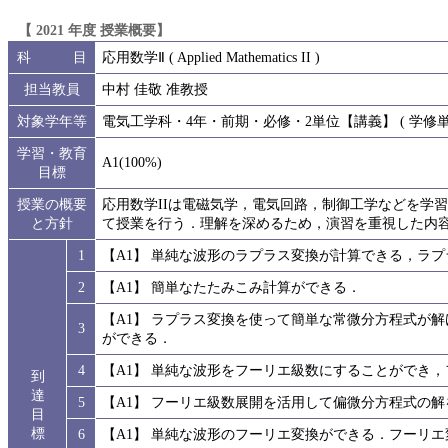
【 2021 年度 授業概要】
科 目
応用数学Ⅱ ( Applied Mathematics II )
担当教員
中村 佳敬 准教授
対象学年等
電気工学科・4年・前期・必修・2単位【講義】 ( 学修単位I
学習・教育
A1(100%)
目標
授業の概要
応用数学IIは電磁気学，電気回路，制御工学などを学
と方針
て授業を行う．理解を深めるため，演習を重視した内
1
【A1】 単純な波形のラプラス変換が計算できる，ラ
2
【A1】 簡単なたたみこみ計算ができる．
【A1】 ラプラス変換を使って簡単な常微分方程式が
3
ができる．
4
【A1】 単純な波形をフーリエ級数にすることができ
到
達
5
【A1】 フーリエ級数展開を活用して偏微分方程式の
目
標
6
【A1】 単純な波形のフーリエ変換ができる．フーリ