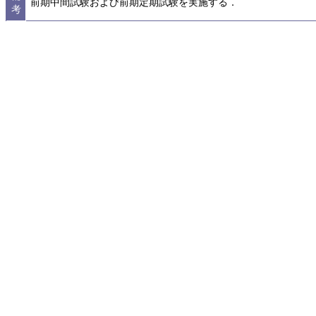
前期中間試験および前期定期試験を実施する．
考