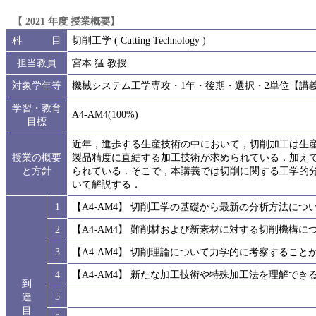
【 2021 年度 授業概要】
科 目
切削工学 ( Cutting Technology )
担当教員
宮本 猛 教授
対象学年等
機械システム工学専攻・1年・後期・選択・2単位【講
学習・教育
A4-AM4(100%)
目標
近年，進歩する生産技術の中において，切削加工は生
授業の概要
製品精度に直結する加工技術が求められている．加え
と方針
られている．そこで，本講義では切削に関する工学的
いて解説する．
1
【A4-AM4】 切削工学の基礎から最新の分析方法につ
2
【A4-AM4】 難削材および新素材に対する切削機構に
3
【A4-AM4】 切削理論について力学的に考察すること
4
【A4-AM4】 新たな加工技術や特殊加工法を理解で
到
5
達
目