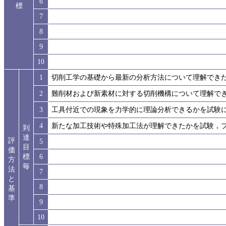
6
標
7
8
9
10
1
切削工学の基礎から最新の分析方法について理解でき
2
難削材および新素材に対する切削機構について理解で
3
工具付近での現象を力学的に理論分析できるかを試験
4
新たな加工技術や特殊加工法が理解できたかを試験，
到
達
評
5
目
価
標
6
方
毎
法
7
と
8
基
準
9
10