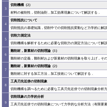
切削機構（2）
3
材料の被削性，切削油剤，加工効果現象について解説する．
切削抵抗について
4
切削抵抗の基礎知識，切削中での切削抵抗変動など力学的に解
切削力測定法
5
切削機構を解析するために必要な切削力の測定方法について解
難削材，新素材の切削理論（1）
6
難削材の定義，難削材および新素材の切削現象を取り上げ，そ
難削材，新素材の切削理論（2）
7
難削材に対する加工方法，加工技術について解説する．
工具刃先近傍の切削現象
8
切削機構を調べるために必要な工具刃先近傍での切削現象分析
切削現象の力学的分析
9
工具刃先近傍での切削現象について力学的な分析方法（有限要