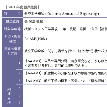
【 2021 年度 授業概要】
科 目
航空工学概論 ( Outline of Aeronautical Engineering )
担当教員
長 保浩 教授
対象学年等
機械システム工学専攻・1年・後期・選択・2単位【講
学習・教育
A4-AM3(100%)
目標
授業の概要
航空工学全般に関する講義を行い，航空機の形状の根
と方針
【A4-AM3】 自己の専門分野（特別研究など）から
1
く調査及び考察し，専門的に説明できる．
2
【A4-AM3】 航空機の部分的な形状の根拠や飛行性
3
【A4-AM3】 航空工学の概要・区分について概ね理解
4
到
達
5
目
6
標