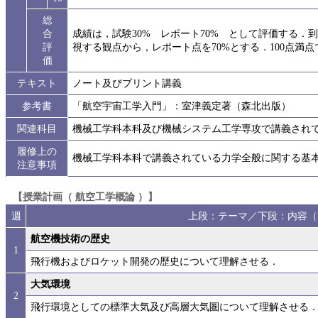
総
合
成績は，試験30% レポート70% として評価する．
評
視する観点から，レポート点を70%とする．100点満点
価
テキスト
ノート及びプリント講義
参考書
「航空宇宙工学入門」：室津義定著（森北出版）
関連科目
機械工学科本科及び機械システム工学専攻で講義され
履修上の
機械工学科本科で講義されている力学全般に関する基
注意事項
【授業計画（ 航空工学概論 ）】
週
上段：テーマ／下段：内容（
航空機技術の歴史
1
飛行機およびロケット開発の歴史について理解させる．
大気環境
2
飛行環境としての標準大気及び高層大気圏について理解させる