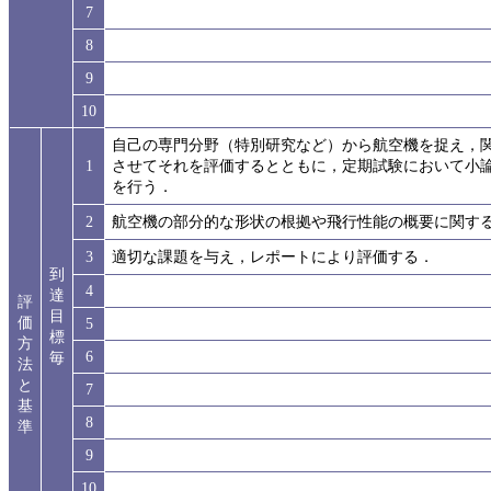
7
8
9
10
自己の専門分野（特別研究など）から航空機を捉え，
1
させてそれを評価するとともに，定期試験において小
を行う．
2
航空機の部分的な形状の根拠や飛行性能の概要に関す
3
適切な課題を与え，レポートにより評価する．
到
4
達
評
目
価
5
標
方
6
毎
法
と
7
基
8
準
9
10