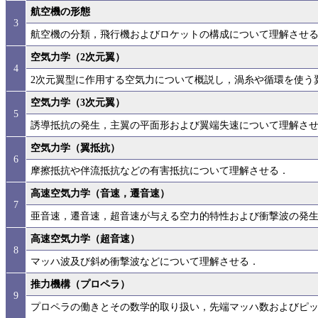
航空機の形態
3
航空機の分類，飛行機およびロケットの構成について理解させ
空気力学（2次元翼）
4
2次元翼型に作用する空気力について概説し，渦糸や循環を使う
空気力学（3次元翼）
5
誘導抵抗の発生，主翼の平面形および翼端失速について理解さ
空気力学（翼抵抗）
6
摩擦抵抗や伴流抵抗などの有害抵抗について理解させる．
高速空気力学（音速，遷音速）
7
亜音速，遷音速，超音速が与える空力的特性および衝撃波の発
高速空気力学（超音速）
8
マッハ波及び斜め衝撃波などについて理解させる．
推力機構（プロペラ）
9
プロペラの働きとその数学的取り扱い，先端マッハ数およびピ