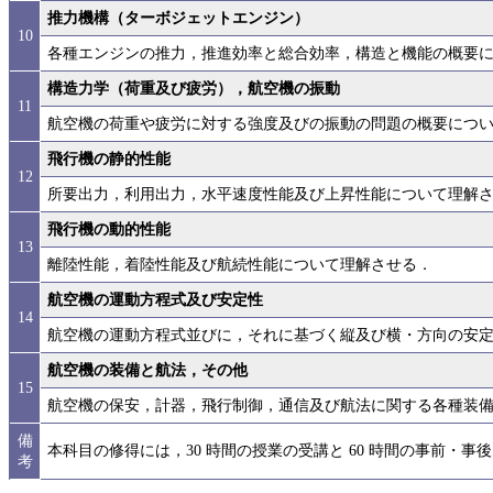
推力機構（ターボジェットエンジン）
10
各種エンジンの推力，推進効率と総合効率，構造と機能の概要
構造力学（荷重及び疲労），航空機の振動
11
航空機の荷重や疲労に対する強度及びの振動の問題の概要につ
飛行機の静的性能
12
所要出力，利用出力，水平速度性能及び上昇性能について理解
飛行機の動的性能
13
離陸性能，着陸性能及び航続性能について理解させる．
航空機の運動方程式及び安定性
14
航空機の運動方程式並びに，それに基づく縦及び横・方向の安
航空機の装備と航法，その他
15
航空機の保安，計器，飛行制御，通信及び航法に関する各種装
備
本科目の修得には，30 時間の授業の受講と 60 時間の事前・
考