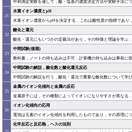
中和滴定実験を通して，酸・塩基の濃度決定方法や実験手法に
水素イオン濃度とpH
21
水素イオン濃度からpHを決定する．これは酸性度の指標であり
酸化と還元
22
酸化・還元にもいつかの定義法があり，その特徴と理論を学ぶ
中間試験(後期)
23
教科書，ノートの持ち込みは不可．計算機の持ち込みは事前に
中間試験の解説，酸化数と酸化還元反応
24
中間試験の解説を行う．酸化・還元で重要な酸化数について学
金属のイオン化傾向と金属の反応
25
金属原子には，その種類によってイオンになりやすさが異なる
イオン化傾向の応用
26
電池は元素のイオン化傾向を利用したものであり，その原理に
化学反応と反応熱，ヘスの法則
27