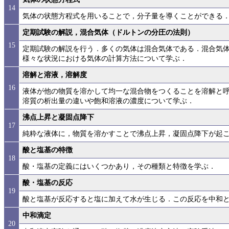
14
気体の状態方程式を用いることで，分子量を導くことができる
定期試験の解説，混合気体（ドルトンの分圧の法則）
15
定期試験の解説を行う．多くの気体は混合気体である．混合気
様々な状況における気体の計算方法について学ぶ．
溶解と溶液，溶解度
16
液体が他の物質を溶かして均一な混合物をつくることを溶解と
溶質の析出量の違いや飽和溶液の濃度について学ぶ．
沸点上昇と凝固点降下
17
純粋な液体に，物質を溶かすことで沸点上昇，凝固点降下が起
酸と塩基の特徴
18
酸・塩基の定義にはいくつかあり，その種類と特徴を学ぶ．
酸・塩基の反応
19
酸と塩基が反応すると塩に加えて水が生じる．この反応を中和
中和滴定
20