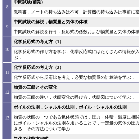
中間試験(前期)
8
教科書，ノートの持ち込みは不可．計算機の持ち込みは事前に
中間試験の解説，物質量と気体の体積
9
中間試験の解説を行う．反応式の係数および物質量と気体の体
化学反応式の考え方（1）
10
化学反応式の作り方を学ぶ．化学反応式にはたくさんの情報が
ぶ．
化学反応式の考え方（2）
11
化学反応式から反応比を考え，必要な物質量の計算法を学ぶ．
物質の三態とその変化
12
物質の三態の違い，状態変化の呼び方，状態図について学ぶ．
ボイルの法則，シャルルの法則，ボイル・シャルルの法則
物質の状態の一つである気体状態では，圧力・体積・温度に相
13
にボイル・シャルルの法則を用いることで，一定量の気体の圧
きる．その方法について学ぶ．
気体の状態方程式