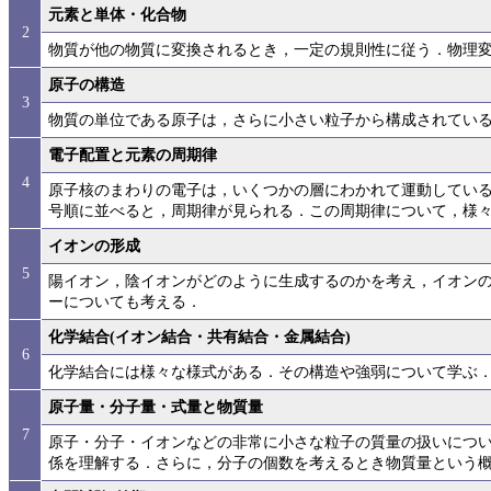
元素と単体・化合物
2
物質が他の物質に変換されるとき，一定の規則性に従う．物理
原子の構造
3
物質の単位である原子は，さらに小さい粒子から構成されてい
電子配置と元素の周期律
4
原子核のまわりの電子は，いくつかの層にわかれて運動してい
号順に並べると，周期律が見られる．この周期律について，様
イオンの形成
5
陽イオン，陰イオンがどのように生成するのかを考え，イオン
ーについても考える．
化学結合(イオン結合・共有結合・金属結合)
6
化学結合には様々な様式がある．その構造や強弱について学ぶ
原子量・分子量・式量と物質量
7
原子・分子・イオンなどの非常に小さな粒子の質量の扱いにつ
係を理解する．さらに，分子の個数を考えるとき物質量という