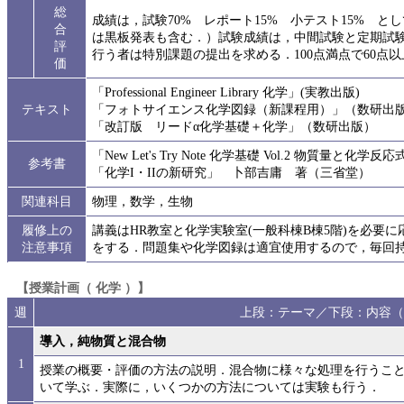
総
成績は，試験70% レポート15% 小テスト15% と
合
は黒板発表も含む．）試験成績は，中間試験と定期試
評
行う者は特別課題の提出を求める．100点満点で60点
価
「Professional Engineer Library 化学」(実教出版)
テキスト
「フォトサイエンス化学図録（新課程用）」（数研出
「改訂版 リードα化学基礎＋化学」（数研出版）
「New Let's Try Note 化学基礎 Vol.2 物質量と化
参考書
「化学I・IIの新研究」 卜部吉庸 著（三省堂）
関連科目
物理，数学，生物
履修上の
講義はHR教室と化学実験室(一般科棟B棟5階)を必要
注意事項
をする．問題集や化学図録は適宜使用するので，毎回
【授業計画（ 化学 ）】
週
上段：テーマ／下段：内容（
導入，純物質と混合物
1
授業の概要・評価の方法の説明．混合物に様々な処理を行うこ
いて学ぶ．実際に，いくつかの方法については実験も行う．