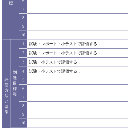
6
標
7
8
9
10
1
試験・レポート・小テストで評価する．
2
試験・レポート・小テストで評価する．
3
試験・小テストで評価する．
4
試験・小テストで評価する．
到
達
評
5
目
価
標
6
方
毎
法
7
と
8
基
準
9
10