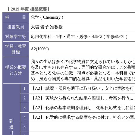
【 2019 年度 授業概要】
科 目
化学 ( Chemistry )
担当教員
大塩 愛子 准教授
対象学年等
応用化学科・1年・通年・必修・4単位 ( 学修単位I )
学習・教育
A2(100%)
目標
我々の生活は多くの化学物質に支えられている．しか
授業の概要
を及ぼすものも存在する．専門的な研究では，この影
と方針
基本となる化学の知識・視点が必要となる．本科目で
め，身近な物質や専門的な器具・薬品を用いた学習を
1
【A2】 試薬・器具を適正に取り扱い，安全に実験を
2
【A2】 実験から得られた結果を整理し，考察を行う
3
【A2】 化学の基本法則を理解し，化学反応式を元に
4
【A2】 化学的に探求する態度を身に付け，社会との
到
5
達
目