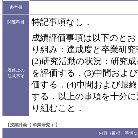
参考書
特記事項なし．
関連科目
成績評価事項は以下のとおり
り組み：達成度と卒業研究
(2)研究活動の状況：研究
履修上の
を評価する．(3)中間およ
注意事項
価する．(4)中間および最
する．以上の事項を十分に
り組むこと．
【授業計画（ 卒業研究 ）】
内容（目標、準備な