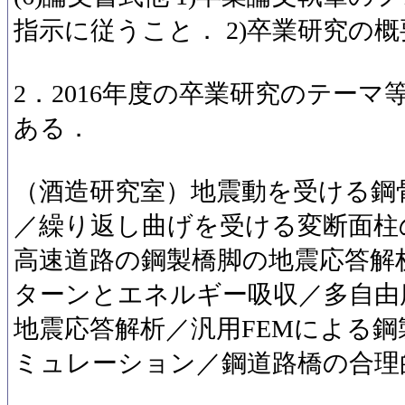
指示に従うこと． 2)卒業研究の
2．2016年度の卒業研究のテー
ある．
（酒造研究室）地震動を受ける鋼
／繰り返し曲げを受ける変断面柱
高速道路の鋼製橋脚の地震応答解
ターンとエネルギー吸収／多自由
地震応答解析／汎用FEMによる
ミュレーション／鋼道路橋の合理