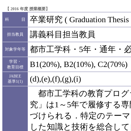
【 2016 年度 授業概要】
卒業研究 ( Graduation Thesis 
科 目
講義科目担当教員
担当教員
都市工学科・5年・通年・必修・
対象学年等
学習・
B1(20%), B2(10%), C2(70%)
教育目標
JABEE
(d),(e),(f),(g),(i)
基準1(1)
都市工学科の教育プログ
究」は1～5年で履修する
づけられる．特定のテーマ
した知識と技術を総合して