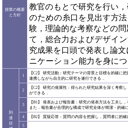
教官のもとで研究を行い，
授業の概要
と方針
のための糸口を見出す方法
験，理論的な考察などの問
て，総合力およびデザイン
究成果を口頭で発表し論文
ニケーション能力を身につ
【C2】 研究活動：研究テーマの背景と目標を的確に
1
連携しながら自主的に研究を遂行できる．
【C2】 研究の発展性：得られた研究結果を深く考察
2
ができる．
【B1】 発表および報告書：研究の発表方法を工夫し
3
また．報告書が合理的な構成で研究全体が簡潔・的確
到
4
【B2】 質疑応答：質問の内容を把握し，質問者に的
達
目
5