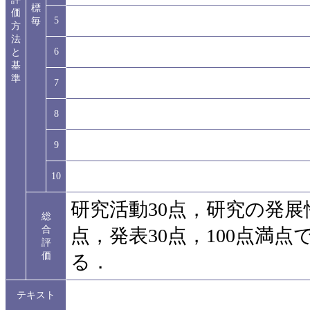
標
価
5
毎
方
法
6
と
基
準
7
8
9
10
研究活動30点，研究の発展
総
合
点，発表30点，100点満点
評
価
る．
テキスト