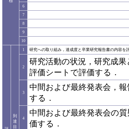
標
6
7
8
9
10
1
研究への取り組み，達成度と卒業研究報告書の内容を
研究活動の状況，研究成果
2
評価シートで評価する．
中間および最終発表会，報
3
する．
中間および最終発表会の質
到
4
達
価する．
目
評