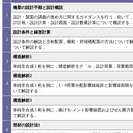
橋梁の設計手順と設計概説
1
設計・製図の講義の進め方に関するガイダンスを行う．続いて
計計画・設計計算・設計図面・設計数量計算について概説する
設計条件と線形計算
2
設計条件の解説と主桁配置，横桁・対傾構配置の方法について
ついて解説する．
構造解析1
3
単純非合成 I 桁を例に，構造解析モテ゛ル，設計荷重，荷重載
構造解析2
4
単純非合成 I 桁を例に，1－0荷重分配影響線縦距と影響線面
いて解説する．
構造解析3
5
単純非合成 I 桁を例に，曲げモ-メント影響線図およびせん断
て解説する．
部材の設計法1
6