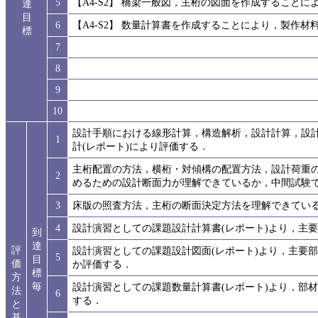
5
【A4-S2】 橋梁一般図，主桁の図面を作成すること
達
目
6
【A4-S2】 数量計算書を作成することにより，製作材
標
7
8
9
10
設計手順における線形計算，構造解析，設計計算，設
1
計(レポート)により評価する．
主桁配置の方法，横桁・対傾構の配置方法，設計荷重
2
めるための設計断面力が理解できているか，中間試験
3
床版の照査方法，主桁の断面決定方法を理解できてい
4
設計演習としての課題設計計算書(レポート)より，主
到
達
評
設計演習としての課題設計図面(レポート)より，主要
5
目
価
か評価する．
標
方
毎
設計演習としての課題数量計算書(レポート)より，部
法
6
する．
と
基