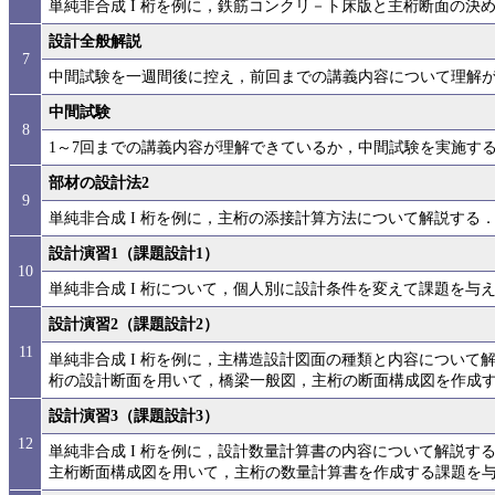
単純非合成 I 桁を例に，鉄筋コンクリ－ト床版と主桁断面の決
設計全般解説
7
中間試験を一週間後に控え，前回までの講義内容について理解
中間試験
8
1～7回までの講義内容が理解できているか，中間試験を実施す
部材の設計法2
9
単純非合成 I 桁を例に，主桁の添接計算方法について解説する
設計演習1（課題設計1）
10
単純非合成 I 桁について，個人別に設計条件を変えて課題を与
設計演習2（課題設計2）
11
単純非合成 I 桁を例に，主構造設計図面の種類と内容について
桁の設計断面を用いて，橋梁一般図，主桁の断面構成図を作成
設計演習3（課題設計3）
12
単純非合成 I 桁を例に，設計数量計算書の内容について解説する
主桁断面構成図を用いて，主桁の数量計算書を作成する課題を