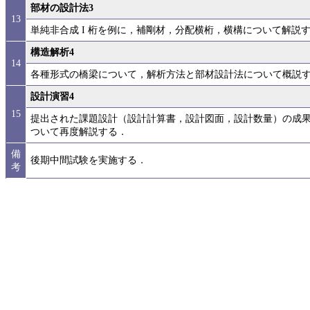
部材の設計法3
13
単純非合成 I 桁を例に，補剛材，分配横桁，横構について解説
構造解析4
14
各種形式の橋梁について，解析方法と部材設計法について概説
設計演習4
15
提出された課題設計（設計計算書，設計図面，設計数量）の成
ついて再度解説する．
備
後期中間試験を実施する．
考