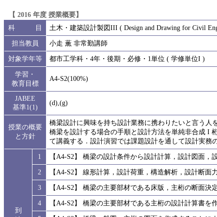
【 2016 年度 授業概要】
科 目
土木・建築設計製図III ( Design and Drawing for Civil Enginee
担当教員
小走 薫 非常勤講師
対象学年等
都市工学科・4年・後期・必修・1単位 ( 学修単位I )
学習・
A4-S2(100%)
教育目標
JABEE
(d),(g)
基準1(1)
橋梁設計に興味を持ち設計業務に携わりたいと言う人
授業の概要
橋梁を設計する場合の手順と設計方法を単純非合成 I
と方針
て講義する．設計演習では課題設計を通して設計実務
1
【A4-S2】 橋梁の設計条件から設計計算，設計図面
2
【A4-S2】 線形計算，設計荷重，構造解析，設計断
3
【A4-S2】 橋梁の主要部材である床版，主桁の断面
4
【A4-S2】 橋梁の主要部材である主桁の設計計算書
到