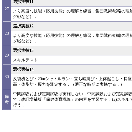
選択実技11
27
より高度な技能（応用技能）の理解と練習．集団戦術/戦略の理
グ戦など）．
選択実技12
28
より高度な技能（応用技能）の理解と練習．集団戦術/戦略の理
グ戦など）．
選択実技13
29
スキルテスト．
選択実技14
30
反復横とび・20mシャトルラン・立ち幅跳び・上体起こし・長座
高・体脂肪・握力を測定する．（適正な時期に実施する．）
中間試験および定期試験は実施しない．中間試験および定期試験
備
て，改訂増補版「保健体育概論」の内容を学習する．(2)スキ
考
行う．