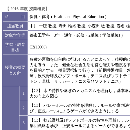
【 2016 年度 授業概要】
科 目
保健・体育 ( Health and Physical Education )
担当教員
中川 一穂 教授, 寺田 雅裕 教授, 小森田 敏 教授, 春名 
対象学年等
都市工学科・3年・通年・必修・2単位 ( 学修単位I )
学習・教育
C3(100%)
目標
各種の運動を自主的に行わせることによって，積極的
力を養う．また，健全な社会生活を営む能力や態度を
授業の概要
を目的とする．種目選択制で行う．（前期共通種目：
と方針
球，軟式野球及びソフトボール，テニス及びソフトテ
トン，卓球，サッカー，テニス及びソフトテニス）
【C3】 水の特性や泳ぎのメカニズムを理解し，基本
1
力の向上を図る．
【C3】 バレーボールの特性を理解し，ルールや審判
2
び，正規ルールによるゲームができるようにする．
【C3】 軟式野球及びソフトボールの特性を理解し，
3
集団戦略を学び，正規ルールによるゲームができるよ