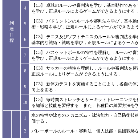
【C3】 卓球のルールや審判法を学び，基本動作であ
4
を学び，正規ルールによるゲームができるようにする
【C3】 バドミントンのルールや審判法を学び，基本
到
5
術・戦略を学び，正規ルールによるゲームができるよ
達
目
【C3】 テニス及びソフトテニスのルールや審判法を
6
標
基本的な戦術・戦略を学び，正規ルールによるゲーム
【C3】 バスケットボールの特性を理解し，ルールや
7
を学び，正規ルールによりゲームができるようにする
【C3】 サッカーの特性を理解し，ルールや審判法を
8
正規ルールによりゲームができるようにする．
【C3】 新体力テストを実施することにより，各自の
9
向上を図る．
【C3】 毎時間ストレッチとサーキットトレーニング
10
る知識と技能を習得する．また，各種目の練習方法を
水の特性や泳ぎのメカニズム・泳法能力・自己防衛技
1
価する．
2
バレーボールのルール・審判法・個人技能・集団戦略