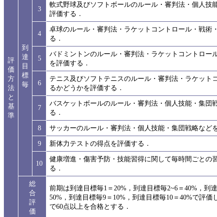
軟式野球及びソフトボールのルール・審判法・個人技
3
評価する．
卓球のルール・審判法・ラケットコントロール・戦術
4
る．
到
バドミントンのルール・審判法・ラケットコントロー
達
5
評
を評価する．
目
価
標
方
テニス及びソフトテニスのルール・審判法・ラケット
6
毎
法
るかどうかを評価する．
と
バスケットボールのルール・審判法・個人技能・集団
基
7
る．
準
8
サッカーのルール・審判法・個人技能・集団戦略など
9
新体力テストの得点を評価する．
健康増進・傷害予防・技能習得に関して毎時間ごとの
10
る．
総
前期は到達目標毎1＝20%，到達目標毎2~6＝40%，到
合
50%，到達目標毎9＝10%，到達目標毎10＝40%で評
評
で60点以上を合格とする．
価