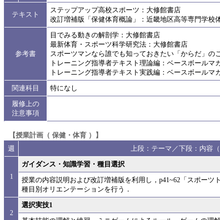
ステップアップ高校スポーツ：大修館書店
テキスト
改訂増補版「保健体育概論」：近畿地区高等専門学校
目でみる動きの解剖学：大修館書店
最新体育・スポーツ科学研究法：大修館書店
参考書
スポーツマンなら誰でも知っておきたい「からだ」の
トレーニング指導者テキスト理論編：ベースボールマ
トレーニング指導者テキスト実践編：ベースボールマ
関連科目
特になし
履修上の
注意事項
【授業計画（ 保健・体育 ）】
週
上段：テーマ／下段：内容（
ガイダンス・知識学習・種目選択
1
授業の内容説明および改訂増補版を利用し，p41~62「スポー
種目別オリエンテーションを行う．
選択実技1
2